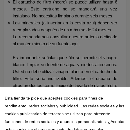
El cartucho de filtro (negro) se puede utilizar hasta 6
meses. Este cartucho no se manejará una vez
instalado. No necesitas limpiarlo durante seis meses.
Los minerales (a insertar en la cesta azul) deben ser
reemplazados después de un máximo de 24 meses
Le recomendamos consultar nuestro artículo dedicado
al mantenimiento de su fuente
aquí.
Es importante señalar que sólo se permite el vinagre
blanco limpiar su fuente de agua y ciertos accesorios.
Usted no debe utilizar vinagre blanco en el cartucho de
filtro. Esto sería inutilizable. Además, el usuario de
otros productos como líquido de lavado de platos u otro
detergente cancelará la garantía de su equipo.
Esta tienda te pide que aceptes cookies para fines de
rendimiento, redes sociales y publicidad. Las redes sociales y las
Al cambiar un filtro de fuente Eva que otros no
requieren renovación.
cookies publicitarias de terceros se utilizan para ofrecerte
funciones de redes sociales y anuncios personalizados. ¿Aceptas
Ofrecemos diferentes kits de carga rentables:
estas cookies y el procesamiento de datos personales