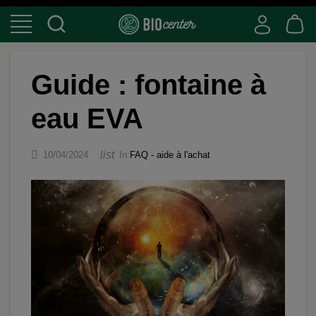
Guide : fontaine à
eau EVA

list
10/04/2024
In:
FAQ - aide à l'achat