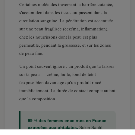
Certaines molécules traversent la barrière cutanée,
s'accumulent dans les tissus ou passent dans la
circulation sanguine. La pénétration est accentuée
sur une peau fragilisée (eczéma, inflammation),
chez les nourrissons dont la peau est plus
perméable, pendant la grossesse, et sur les zones
de peau fine.
Un point souvent ignoré : un produit que tu laisses
sur ta peau — crème, huile, fond de teint —
t'expose bien davantage qu'un produit rincé
immédiatement. La durée de contact compte autant
que la composition.
99 % des femmes enceintes en France
exposées aux phtalates.
Selon Santé
publique France, la quasi-totalité des