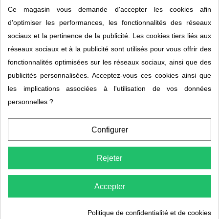
Ce magasin vous demande d'accepter les cookies afin
femmes enceintes présentent des traces
de phtalates dans leurs urines. Ces
d'optimiser les performances, les fonctionnalités des réseaux
plastifiants aux propriétés perturbatrices
sociaux et la pertinence de la publicité. Les cookies tiers liés aux
endocriniennes proviennent des
réseaux sociaux et à la publicité sont utilisés pour vous offrir des
emballages, des plastiques, mais aussi de
fonctionnalités optimisées sur les réseaux sociaux, ainsi que des
nombreux cosmétiques. L'exposition est
publicités personnalisées. Acceptez-vous ces cookies ainsi que
quotidienne, diffuse, et s'accumule sur la
les implications associées à l'utilisation de vos données
durée.
personnelles ?
Les PE les plus courants dans
Configurer
tes produits de beauté
Rejeter
parabènes
Les
(methylparaben, propylparaben,
butylparaben) sont des conservateurs répandus
Accepter
dans les crèmes et maquillages, soupçonnés
d'activité œstrogénique — certains sont interdits en
Politique de confidentialité et de cookies