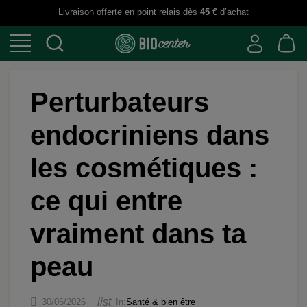
Livraison offerte en point relais dès
45 €
d’achat
Perturbateurs
endocriniens dans
les cosmétiques :
ce qui entre
vraiment dans ta
peau

list
30/06/2026
In:
Santé & bien être