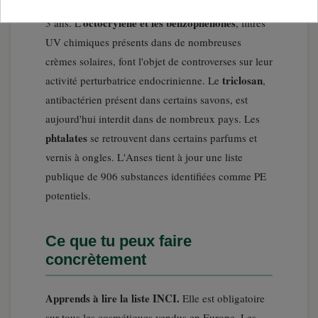
Europe dans les produits pour enfants de moins de
octocrylène et les benzophénones
3 ans. L'
, filtres
UV chimiques présents dans de nombreuses
crèmes solaires, font l'objet de controverses sur leur
triclosan
activité perturbatrice endocrinienne. Le
,
antibactérien présent dans certains savons, est
aujourd'hui interdit dans de nombreux pays. Les
phtalates
se retrouvent dans certains parfums et
vernis à ongles. L'Anses tient à jour une liste
publique de 906 substances identifiées comme PE
potentiels.
Ce que tu peux faire
concrètement
Apprends à lire la liste INCI.
Elle est obligatoire
sur tous les cosmétiques vendus en Europe. Les