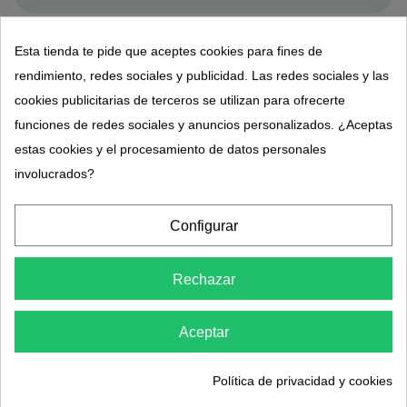
Detalles del producto
Esta tienda te pide que aceptes cookies para fines de
rendimiento, redes sociales y publicidad. Las redes sociales y las
Opiniones de los clientes
cookies publicitarias de terceros se utilizan para ofrecerte
funciones de redes sociales y anuncios personalizados. ¿Aceptas
estas cookies y el procesamiento de datos personales
Suplemento alimenticio marino
Biothalassol.
involucrados?
Colágeno marino + Agua de mar purificada
Configurar
y aguas madre ricas en magnesio + Ortiga
de los prados + Zinc + Ácido hialurónico
Rechazar
Este complejo de Biothalassol tiene como
objetivo apoyar los tejidos ricos en
Aceptar
cartílago y colágeno.
Política de privacidad y cookies
El biotalasol del ácido hialurónico del