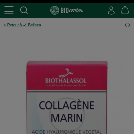
< Retour à 💅 Belleza