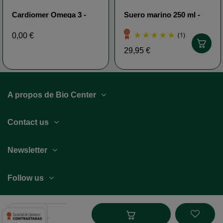
Cardiomer Omega 3 -
Suero marino 250 ml -
Biothalassol función
Plasma Marino
cardíaca
Biothalassol
(1)
0,00 €
29,95 €
A propos de Bio Center
Contact us
Newsletter
Follow us