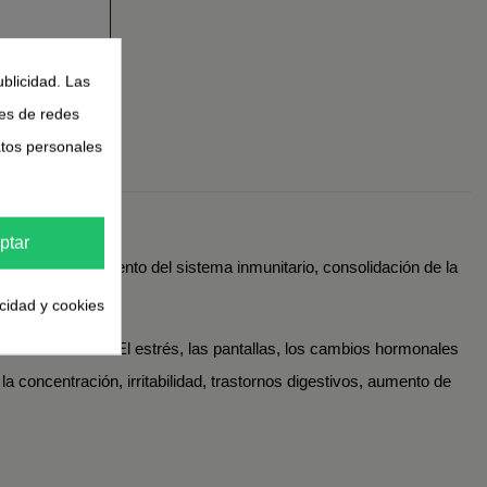
rsona
ublicidad. Las
nes de redes
atos personales
ptar
ular, fortalecimiento del sistema inmunitario, consolidación de la
vacilando.
acidad y cookies
es crónicamente. El estrés, las pantallas, los cambios hormonales
a concentración, irritabilidad, trastornos digestivos, aumento de