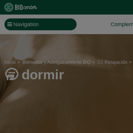
Navigation
Compleme
Inicio
Bienestar y Adelgazamiento BIO
🧖‍♀️ Relajación
🥱 dormir