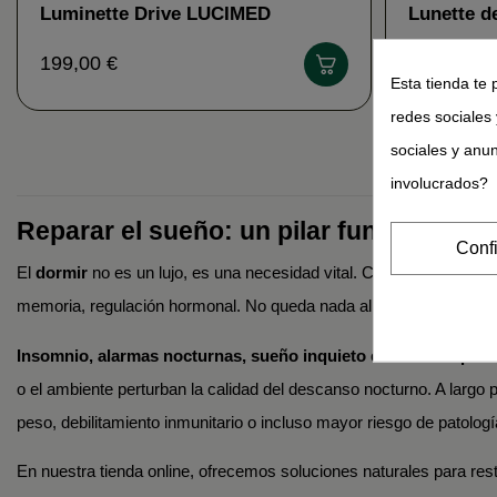
Luminette Drive LUCIMED
Lunette d
LUMINET
199,00 €
229,00 €
Esta tienda te 
redes sociales 
sociales y anu
involucrados?
Reparar el sueño: un pilar fundamental 
Conf
El
dormir
no es un lujo, es una necesidad vital. Cada noche, nuestr
memoria, regulación hormonal. No queda nada al azar. Cuando el sue
Insomnio, alarmas nocturnas, sueño inquieto
o
dificultad para
o el ambiente perturban la calidad del descanso nocturno. A largo p
peso, debilitamiento inmunitario o incluso mayor riesgo de patolo
En nuestra tienda online, ofrecemos soluciones naturales para res