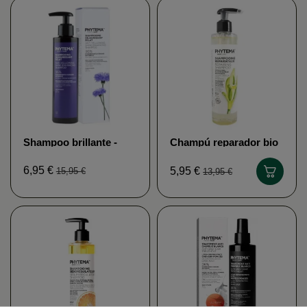
Shampoo brillante -
Champú reparador bio
Phytéma
250ml - Phytéma
Haircare
6,95 €
5,95 €
15,95 €
13,95 €