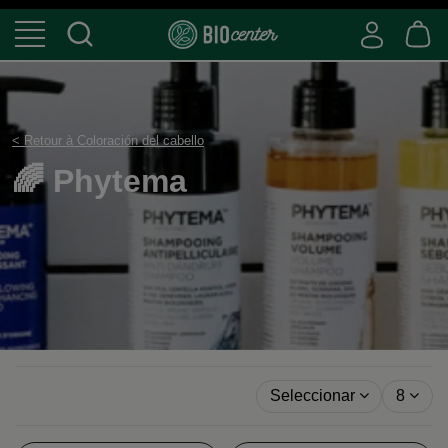
< Retour à Coloración del cabello
🌈 Phytema
Seleccionar
8