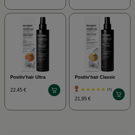
Positiv'hair Ultra
Positiv'hair Classic
Loción anti-canas -
Loción anti-canas -
Phytema
Phytéma
(1)
22,45 €
21,95 €