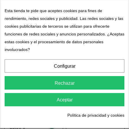
Esta tienda te pide que aceptes cookies para fines de
rendimiento, redes sociales y publicidad. Las redes sociales y las
Champú Sebo
Loción anti-canas
regulador bio Phytéma
Ultra+ Positiv’hair
cookies publicitarias de terceros se utilizan para ofrecerte
Haircare
Phytema
5,95 €
25,95 €
13,95 €
funciones de redes sociales y anuncios personalizados. ¿Aceptas
estas cookies y el procesamiento de datos personales
involucrados?
Configurar
Rechazar
Aceptar
Positiv'hair intensive
Champú anti-caída
cream contra las canas
Positiv'hair- Phytéma
Política de privacidad y cookies
difíciles - Phytéma
(1)
6,95 €
15,95 €
25,90 €