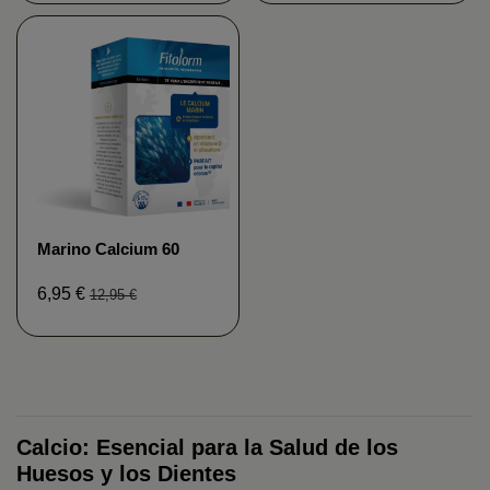
Marino Calcium 60
tabletas - Óseo Capital
Fitoform
6,95 €
12,95 €
Calcio: Esencial para la Salud de los
Huesos y los Dientes