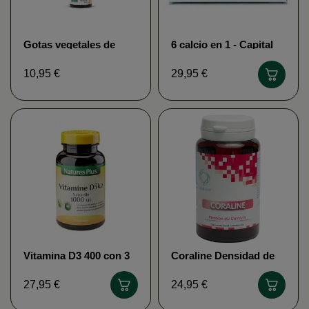
Gotas vegetales de
6 calcio en 1 - Capital
vitamina D3 - Capital
óseo MBE
Hueso MGD Nature
10,95 €
29,95 €
Vitamina D3 400 con 3
Coraline Densidad de
minerales - Nature's
Huesos de BioAxo
Plus
Form'Axe
27,95 €
24,95 €