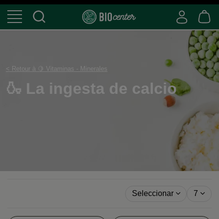
< Retour à 🍋 Vitaminas - Minerales
🍶 La ingesta de calci
Seleccionar
7