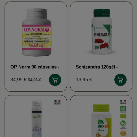
OP Norm 90 cápsulas -
Schizandra 120gél -
Equilibrio Hormonal
Hígado y confort sexual
Mujer Han Biotech
- MGD nature
34,95 €
13,95 €
54,95 €