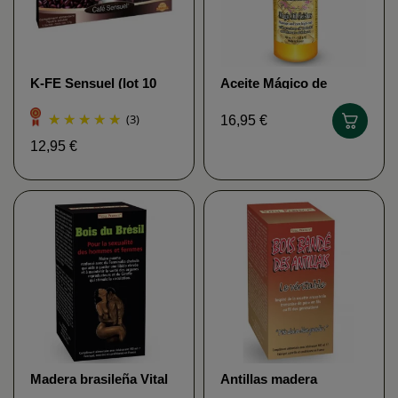
K-FE Sensuel (lot 10
Aceite Mágico de
unités) HTS
Geisha Vital Perfect
(3)
16,95 €
12,95 €
Madera brasileña Vital
Antillas madera
Perfect
vendada Vital perfecta