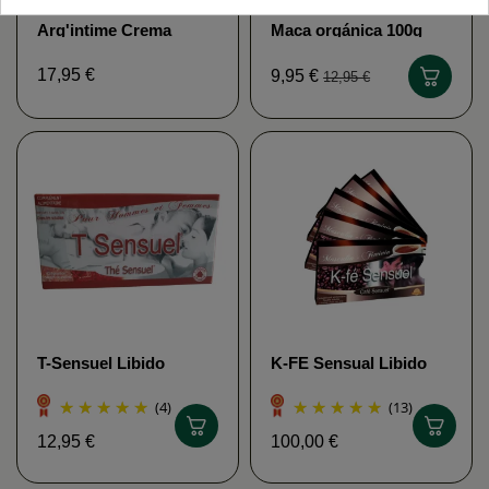
Arg'intime Crema
Maca orgánica 100g
íntima con plata
polvo - Fuerza física y
coloidal 200ppm
sexual Fructivia
17,95 €
9,95 €
12,95 €
Vecteur Energy
T-Sensuel Libido
K-FE Sensual Libido
hombres y mujeres
hombres y mujeres
(4)
(13)
12,95 €
100,00 €