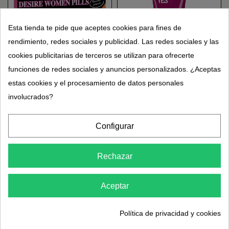
Esta tienda te pide que aceptes cookies para fines de
rendimiento, redes sociales y publicidad. Las redes sociales y las
cookies publicitarias de terceros se utilizan para ofrecerte
funciones de redes sociales y anuncios personalizados. ¿Aceptas
estas cookies y el procesamiento de datos personales
Desire mujeres píldoras
Yes VM Gel Íntimo
20 cápsulas Vital
Hidratante y Calmante
involucrados?
Perfect
100 ml
14,90 €
18,00 €
Configurar
Rechazar
Aceptar
Política de privacidad y cookies