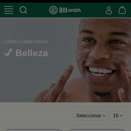
< Retour à Salud orgánica
💅 Belleza
Seleccionar
16