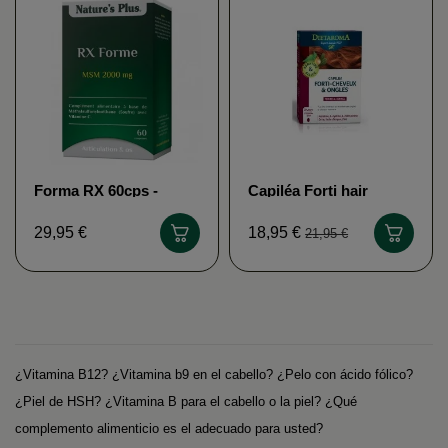
Forma RX 60cps -
Capiléa Forti hair
Azufre biodisponible
60caps - Dietaroma
de Nature's Plus
29,95 €
18,95 €
21,95 €
¿Vitamina B12? ¿Vitamina b9 en el cabello? ¿Pelo con ácido fólico?
¿Piel de HSH? ¿Vitamina B para el cabello o la piel? ¿Qué
complemento alimenticio es el adecuado para usted?