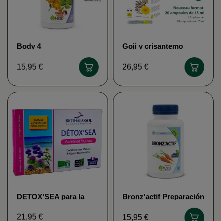
Body 4
Goji y crisantemo
AstraPhytos
15,95 €
26,95 €
DETOX'SEA para la
Bronz'actif Preparación
pureza de la piel,
para el bronceado MGD
Laboratorios
Nature
21,95 €
15,95 €