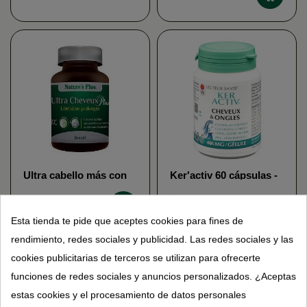
Biothalassol
Ultra cabello más con
Ker'activ 60 cápsulas -
MSM "acción
Cabello y Uñas -
prolongada" - Nature's
Vecteur Santé
(1)
39,95 €
Plus
Esta tienda te pide que aceptes cookies para fines de
20,95 €
rendimiento, redes sociales y publicidad. Las redes sociales y las
cookies publicitarias de terceros se utilizan para ofrecerte
funciones de redes sociales y anuncios personalizados. ¿Aceptas
estas cookies y el procesamiento de datos personales