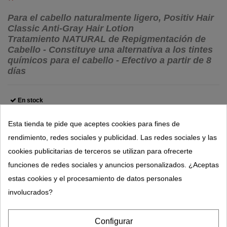
Para el cabello naturalmente ligero, Positiv Hair
Classic Anti-Gray Hair Lotion
Tratamiento NATURAL de Repigmentación de
Cabello - Constituye una alternativa a los tintes
químicos para el cabello - Efectivo a partir de 8
días
(1 reseñas)
En stock
21,95 €
Esta tienda te pide que aceptes cookies para fines de
rendimiento, redes sociales y publicidad. Las redes sociales y las
cookies publicitarias de terceros se utilizan para ofrecerte
funciones de redes sociales y anuncios personalizados. ¿Aceptas
estas cookies y el procesamiento de datos personales
involucrados?
Descripción
Configurar
Detalles del producto