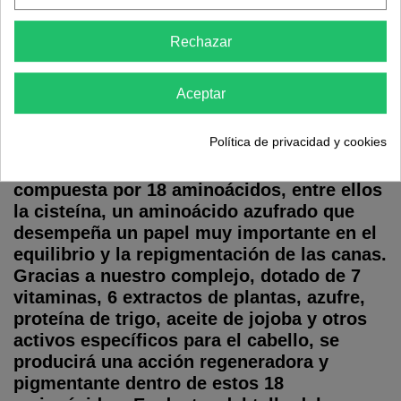
Rechazar
Opiniones de los clientes
Aceptar
Positiv'hair Loción repigmentante clásica
para cabellos claros
Política de privacidad y cookies
La queratina del cabello es una proteína
compuesta por 18 aminoácidos, entre ellos
la cisteína, un aminoácido azufrado que
desempeña un papel muy importante en el
equilibrio y la repigmentación de las canas.
Gracias a nuestro complejo, dotado de 7
vitaminas, 6 extractos de plantas, azufre,
proteína de trigo, aceite de jojoba y otros
activos específicos para el cabello, se
producirá una acción regeneradora y
pigmentante dentro de estos 18