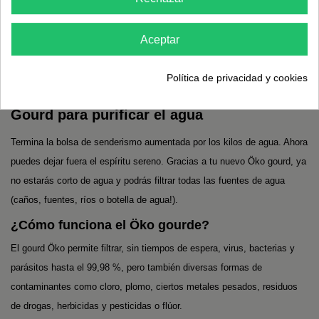
Aceptar
Öko
Política de privacidad y cookies
Gourd para purificar el agua
Termina la bolsa de senderismo aumentada por los kilos de agua. Ahora
puedes dejar fuera el espíritu sereno. Gracias a tu nuevo Öko gourd, ya
no estarás corto de agua y podrás filtrar todas las fuentes de agua
(caños, fuentes, ríos o botella de agua!).
¿Cómo funciona el Öko gourde?
El gourd Öko permite filtrar, sin tiempos de espera, virus, bacterias y
parásitos hasta el 99,98 %, pero también diversas formas de
contaminantes como cloro, plomo, ciertos metales pesados, residuos
de drogas, herbicidas y pesticidas o flúor.