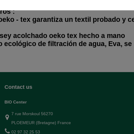
lores disponibles
tros :
n oeko - tex garantiza un textil probado y 
ersey acolchado oeko tex hecho a mano
 ecológico de filtración de agua, Eva, se 
Contact us
BIO Center
7 rue Morskoul 56270
PLOEMEUR (Bretagne) France
02 97 32 25 53