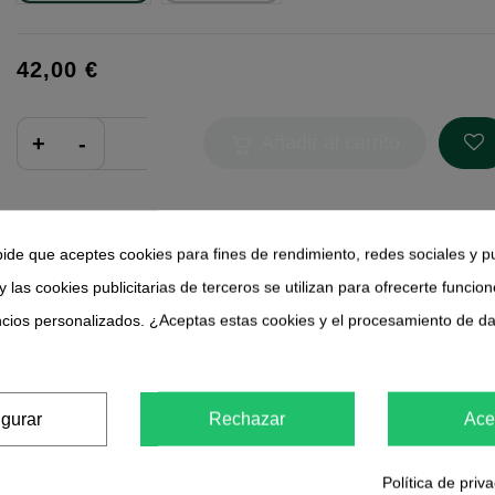
42,00 €
Añadir al carrito
pide que aceptes cookies para fines de rendimiento, redes sociales y p
y las cookies publicitarias de terceros se utilizan para ofrecerte funcio
ncios personalizados. ¿Aceptas estas cookies y el procesamiento de d
igurar
Rechazar
Ace
o de EVA consiste en una cubierta hecha 
para la fuente EVA de 12 litros protege la 
Política de priv