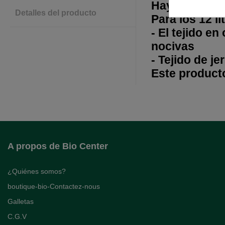
Hay varios co
Detalles del producto
Para los 12 li
- El tejido e
nocivas
- Tejido de j
Este producto
A propos de Bio Center
¿Quiénes somos?
boutique-bio-Contactez-nous
Galletas
C.G.V