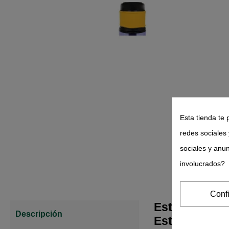
Esta tienda te 
redes sociales 
sociales y anu
involucrados?
Conf
Este accesori
Descripción
Esta cubierta 