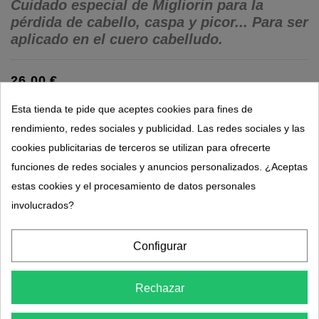
Cuidado especial de Migliorin para la
pérdida de cabello, caspa y picor... Para ser
aplicado en el cuero cabelludo.
26,00 €
(2,59 € par ampoule)
Esta tienda te pide que aceptes cookies para fines de
rendimiento, redes sociales y publicidad. Las redes sociales y las
cookies publicitarias de terceros se utilizan para ofrecerte
funciones de redes sociales y anuncios personalizados. ¿Aceptas
estas cookies y el procesamiento de datos personales
involucrados?
Configurar
Descripción
Rechazar