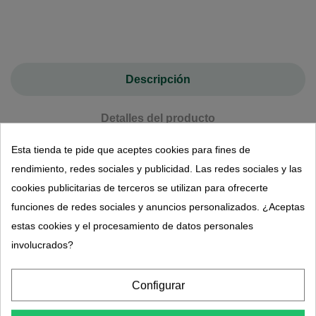
Descripción
Detalles del producto
Esta tienda te pide que aceptes cookies para fines de
Fluidia
rendimiento, redes sociales y publicidad. Las redes sociales y las
cookies publicitarias de terceros se utilizan para ofrecerte
Distriform
funciones de redes sociales y anuncios personalizados. ¿Aceptas
¿Cuáles son las características del producto?
estas cookies y el procesamiento de datos personales
involucrados?
Fluidia es un suplemento alimenticio basado en extractos de plantas
(hamamelis, fragon, castaña y semillas de uva). Estos extractos se
Configurar
concentran y se titran en ingredientes activos para proporcionar una
eficiencia asegurada. Está destinado a personas con problemas de