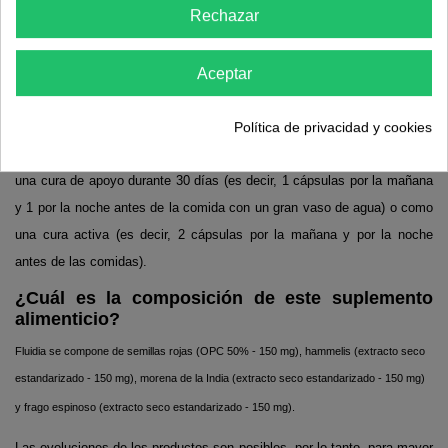
Rechazar
pierna pesados.
Los CPB de semillas de uva todavía conocidas como oligo-proanthocyanidines son
Aceptar
flavonoides naturales o polifenoles.
¿Cómo utilizar Fluidia correctamente?
Política de privacidad y cookies
Este suplemento dietético se puede consumir de dos maneras: como
una cura de apoyo durante 30 días (es decir, 1 cápsulas por la mañana
y 1 por la noche antes de la comida con un gran vaso de agua) o como
una cura activa (es decir, 2 cápsulas por la mañana y por la noche
antes de las comidas).
¿Cuál es la composición de este suplemento
alimenticio?
Fluidia se compone de semillas rojas (OPC 50% - 150 mg), hammelis (extracto seco
estandarizado - 150 mg), morena de la India (extracto seco estandarizado - 150 mg)
y frago espinoso (extracto seco estandarizado - 150 mg).
Las evoluciones de los productos son posibles, por lo tanto, para mayor