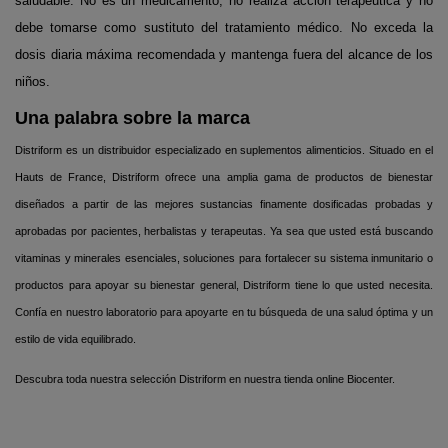
saludable. No es un medicamento, no realiza acción terapéutica y no
debe tomarse como sustituto del tratamiento médico. No exceda la
dosis diaria máxima recomendada y mantenga fuera del alcance de los
niños.
Una palabra sobre la marca
Distriform es un distribuidor especializado en suplementos alimenticios. Situado en el
Hauts de France, Distriform ofrece una amplia gama de productos de bienestar
diseñados a partir de las mejores sustancias finamente dosificadas probadas y
aprobadas por pacientes, herbalistas y terapeutas. Ya sea que usted está buscando
vitaminas y minerales esenciales, soluciones para fortalecer su sistema inmunitario o
productos para apoyar su bienestar general, Distriform tiene lo que usted necesita.
Confía en nuestro laboratorio para apoyarte en tu búsqueda de una salud óptima y un
estilo de vida equilibrado.
Descubra toda nuestra selección
Distriform
en nuestra tienda online
Biocenter.