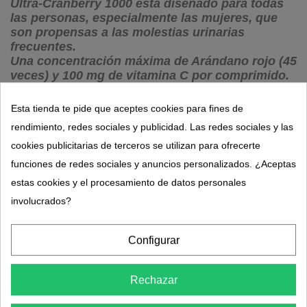
Ultra-Cranberry 1000 está diseñado para todas
las personas, especialmente las mujeres, que
son propensas a las molestias urinarias
frecuentes.
Una concentración máxima de Arándano rojo (45
veces) y 100 mg de vitamina C por comprimido.
Esta tienda te pide que aceptes cookies para fines de
rendimiento, redes sociales y publicidad. Las redes sociales y las
29,95 €
cookies publicitarias de terceros se utilizan para ofrecerte
funciones de redes sociales y anuncios personalizados. ¿Aceptas
estas cookies y el procesamiento de datos personales
involucrados?
Configurar
Rechazar