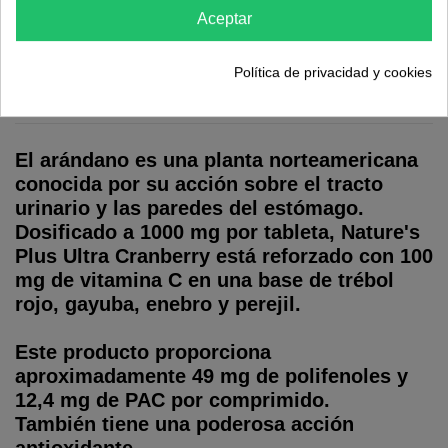
Aceptar
Descripción
Política de privacidad y cookies
Detalles del producto
El arándano es una planta norteamericana
conocida por su acción sobre el tracto
urinario y las paredes del estómago.
Dosificado a 1000 mg por tableta, Nature's
Plus Ultra Cranberry está reforzado con 100
mg de vitamina C en una base de trébol
rojo, gayuba, enebro y perejil.
Este producto proporciona
aproximadamente 49 mg de polifenoles y
12,4 mg de PAC por comprimido.
También tiene una poderosa acción
antioxidante.