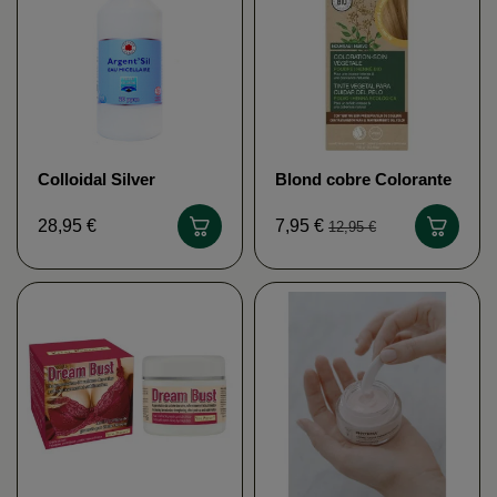
Colloidal Silver
Blond cobre Colorante
Solution 20ppm 1L-
vegetal orgánico
Energy Vector
Logona
28,95 €
7,95 €
12,95 €