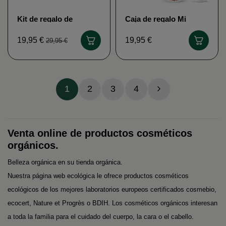
Kit de regalo de
Caja de regalo Mi
bienestar orgánico 3
pequeño kit de escape
piezas de exfoliante
de monoï de Tahití
19,95 €
19,95 €
29,95 €
con jabón negro de
Marilou orgánico
Kerala...
1
2
3
4
Venta online de productos cosméticos
orgánicos.
Belleza orgánica en su tienda orgánica.
Nuestra página web ecológica le ofrece productos cosméticos
ecológicos de los mejores laboratorios europeos certificados cosmebio,
ecocert, Nature et Progrès o BDIH. Los cosméticos orgánicos interesan
a toda la familia para el cuidado del cuerpo, la cara o el cabello.