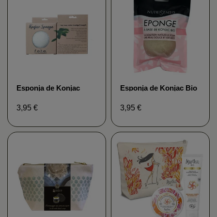
Esponja de Konjac
Esponja de Konjac Bio
Fibras 100% naturales
Nutrisensis
de From Earth To Earth
3,95 €
3,95 €