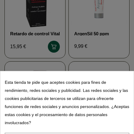
Retardo de control Vital
ArgenSil 50 ppm
Perfect
certificado orgánico -
50 ml Vector Energy
9,99 €
15,95 €
Esta tienda te pide que aceptes cookies para fines de
rendimiento, redes sociales y publicidad. Las redes sociales y las
cookies publicitarias de terceros se utilizan para ofrecerte
funciones de redes sociales y anuncios personalizados. ¿Aceptas
estas cookies y el procesamiento de datos personales
involucrados?
Lotion spray especial
Agua de colon de
cabello pérdida
COLON-NET