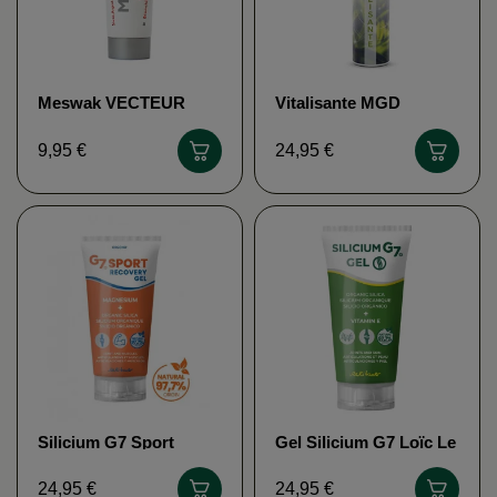
Meswak VECTEUR
Vitalisante MGD
ENERGY
NATURE
9,95 €
24,95 €
Silicium G7 Sport
Gel Silicium G7 Loïc Le
Recovery Gel
Ribault
24,95 €
24,95 €