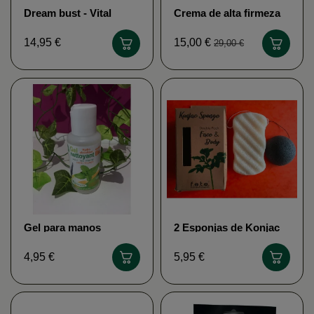
Dream bust - Vital
Crema de alta firmeza
Perfect
para el rostro y el
cuello - Phytema
14,95 €
15,00 €
29,00 €
Gel para manos
2 Esponjas de Konjac
Solución anti-virus
para la cara y el cuerpo
Solución anti-virus
100% fibras naturales
4,95 €
5,95 €
Aceite esencial
orgánico...