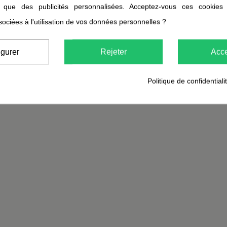
39,95 €
i que des publicités personnalisées. Acceptez-vous ces cookies
sociées à l'utilisation de vos données personnelles ?
igurer
Rejeter
Acce
Politique de confidentiali