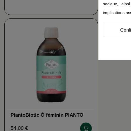
sociaux, ains
implications as
Conf
PiantoBiotic Ô féminin PIANTO
54,00 €