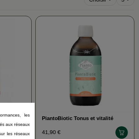
ormances, les
PiantoBiotic Tonus et vitalité
PIANTO
liés aux réseaux
41,90 €
 sur les réseaux