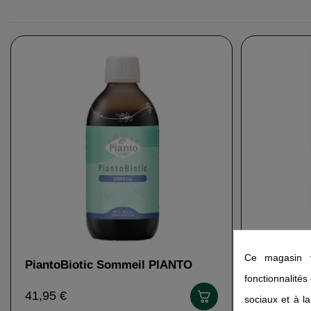
Ce magasin v
PiantoBiotic Sommeil PIANTO
PiantoBio
fonctionnalités
41,95 €
54,90 €
sociaux et à la