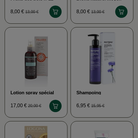
SANOTINT
n°4 SANOTINT
8,00 €
8,00 €
13,00 €
13,00 €
Lotion spray spécial
Shampoing
perte de cheveux
déjaunissant violet
MIGLIORIN
PHYTEMA
6,95 €
17,00 €
15,95 €
20,00 €