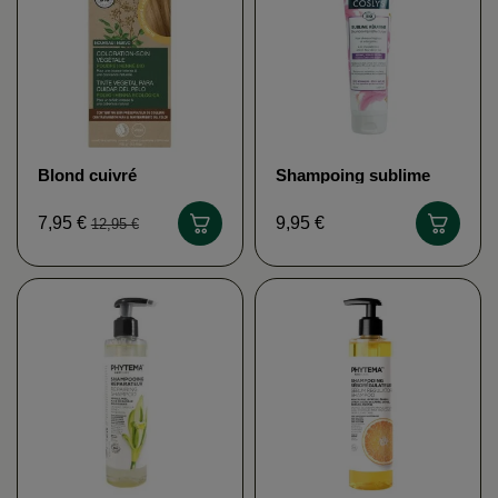
Blond cuivré
Shampoing sublime
Coloration végétale bio
kératine bio COSLYS
LOGONA
7,95 €
9,95 €
12,95 €