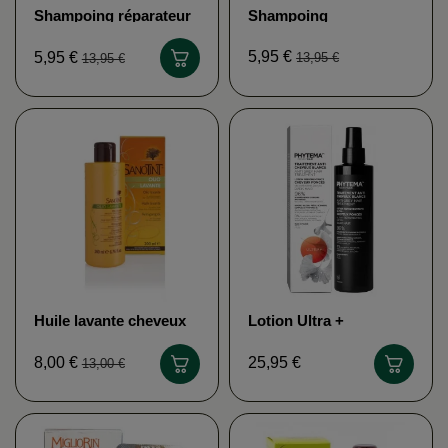
Shampoing réparateur
Shampoing
bio PHYTEMA
séborégulateur bio
PHYTEMA
5,95 €
5,95 €
13,95 €
13,95 €
Huile lavante cheveux
Lotion Ultra +
SANOTINT
POSITIV'HAIR
8,00 €
25,95 €
13,00 €