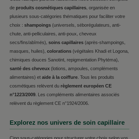
de
produits cosmétiques capillaires
, organisée en
plusieurs sous-catégories thématiques pour faciliter votre
choix :
shampoings
(universels, séborégulateurs, anti-
chute, anti-pelliculaires, anti-poux, cheveux
secs/fins/abîmés),
soins capillaires
(après-shampoings,
masques, huiles),
colorations
(végétales Khadi et Logona,
chimiques douces Sanotint, repigmentation Phytéma),
santé des cheveux
(lotions, ampoules, compléments
alimentaires) et
aide à la coiffure
. Tous les produits
cosmétiques relèvent du
règlement européen CE
n°1223/2009
. Les compléments alimentaires associés
relèvent du règlement CE n°1924/2006.
Explorez nos univers de soin capillaire
Cinq sous-catégories pour structurer votre choix selon vos