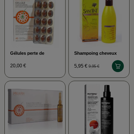
Gélules perte de
Shampoing cheveux
cheveux & ongles
secs SANOTINT
cassants MIGLIORIN
20,00 €
5,95 €
9,95 €