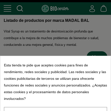
Listado de productos por marca MADAL BAL
Vital Syrup es un tratamiento de desintoxicación profunda que
contribuye a la mejora de muchos problemas de bienestar o salud,
conduciendo a una mejora general, física y mental.
More
Esta tienda te pide que aceptes cookies para fines de
rendimiento, redes sociales y publicidad. Las redes sociales y las
No hay productos disponibles
cookies publicitarias de terceros se utilizan para ofrecerte
funciones de redes sociales y anuncios personalizados. ¿Aceptas
estas cookies y el procesamiento de datos personales
A propos de Bio Center
involucrados?