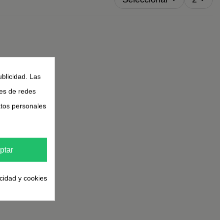
ublicidad. Las
nes de redes
atos personales
ptar
acidad y cookies