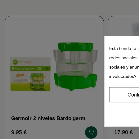
Esta tienda te 
redes sociales 
sociales y anu
involucrados?
Conf
Germoir 2 niveles Bardo'germ
Vegetadri
semillas de germen De Bardo
De Bardo
9,95 €
17,90 €