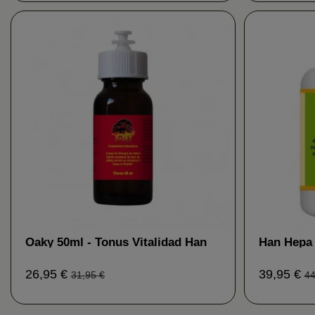
Oaky 50ml - Tonus Vitalidad Han
Han Hepa 
Biotech
Hígado Ha
26,95 €
39,95 €
31,95 €
44