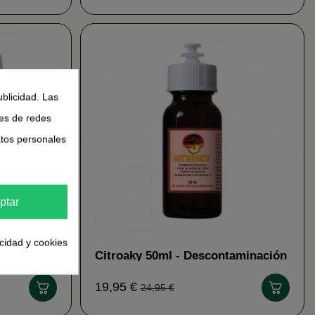
ublicidad. Las
nes de redes
atos personales
ptar
acidad y cookies
ón
Citroaky 50ml - Descontaminación
Han Biotech
19,95 €
24,95 €