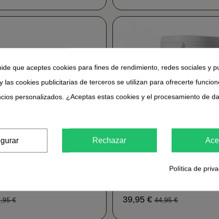
pide que aceptes cookies para fines de rendimiento, redes sociales y p
y las cookies publicitarias de terceros se utilizan para ofrecerte funcio
ncios personalizados. ¿Aceptas estas cookies y el procesamiento de d
igurar
Rechazar
Ace
Política de priv
 cápsulas - Ronquidos
Atherolys 180gél - Funci
ch
cardíaca Han Biotech
39,95 €
,95 €
44,95 €