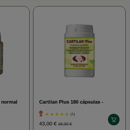
o normal
Cartilan Plus 180 cápsulas -
s - Han
Articulación Han Biotech
(1)
43,00 €
48,00 €