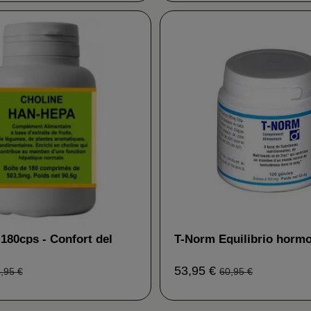
180cps - Confort del
T-Norm Equilibrio hormo
n Biotech
libido Han Biotech
53,95 €
,95 €
60,95 €