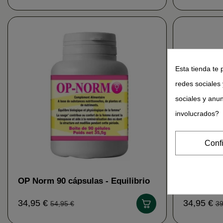
Esta tienda te 
redes sociales 
sociales y anu
involucrados?
Conf
OP Norm 90 cápsulas - Equilibrio
S Norm 90
Hormonal Mujer Han Biotech
Han Biote
34,95 €
34,95 €
54,95 €
39