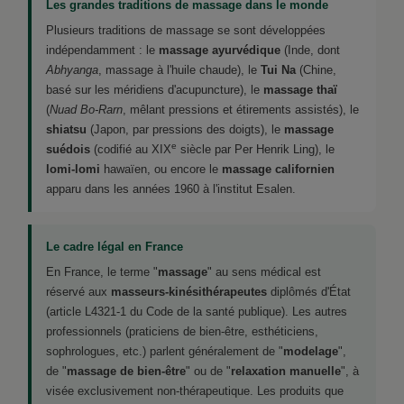
Les grandes traditions de massage dans le monde
Plusieurs traditions de massage se sont développées
indépendamment : le
massage ayurvédique
(Inde, dont
Abhyanga
, massage à l'huile chaude), le
Tui Na
(Chine,
basé sur les méridiens d'acupuncture), le
massage thaï
(
Nuad Bo-Rarn
, mêlant pressions et étirements assistés), le
shiatsu
(Japon, par pressions des doigts), le
massage
e
suédois
(codifié au XIX
siècle par Per Henrik Ling), le
lomi-lomi
hawaïen, ou encore le
massage californien
apparu dans les années 1960 à l'institut Esalen.
Le cadre légal en France
En France, le terme "
massage
" au sens médical est
réservé aux
masseurs-kinésithérapeutes
diplômés d'État
(article L4321-1 du Code de la santé publique). Les autres
professionnels (praticiens de bien-être, esthéticiens,
sophrologues, etc.) parlent généralement de "
modelage
",
de "
massage de bien-être
" ou de "
relaxation manuelle
", à
visée exclusivement non-thérapeutique. Les produits que