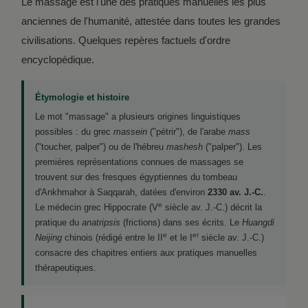
Le massage est l'une des pratiques manuelles les plus
anciennes de l'humanité, attestée dans toutes les grandes
civilisations. Quelques repères factuels d'ordre
encyclopédique.
Étymologie et histoire
Le mot "massage" a plusieurs origines linguistiques
possibles : du grec
massein
("pétrir"), de l'arabe
mass
("toucher, palper") ou de l'hébreu
mashesh
("palper"). Les
premières représentations connues de massages se
trouvent sur des fresques égyptiennes du tombeau
d'Ankhmahor à Saqqarah, datées d'environ
2330 av. J.-C.
.
e
Le médecin grec Hippocrate (V
siècle av. J.-C.) décrit la
pratique du
anatripsis
(frictions) dans ses écrits. Le
Huangdi
e
er
Neijing
chinois (rédigé entre le II
et le I
siècle av. J.-C.)
consacre des chapitres entiers aux pratiques manuelles
thérapeutiques.