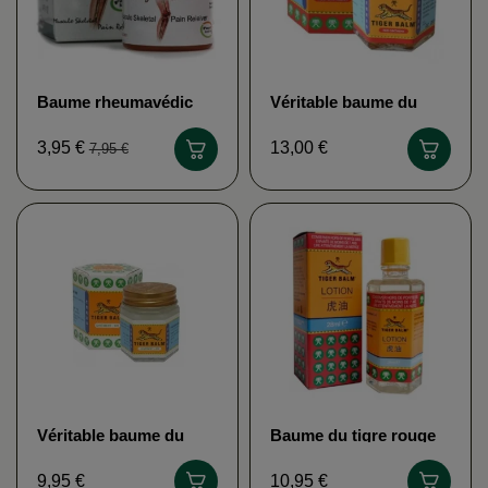
Baume rheumavédic
Véritable baume du
HERBAMIX
tigre rouge TIGER
BALM
3,95 €
13,00 €
7,95 €
Véritable baume du
Baume du tigre rouge
tigre blanc TIGER
"liquide" TIGER BALM
BALM
9,95 €
10,95 €