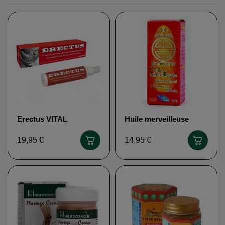
Erectus VITAL
Huile merveilleuse
PERFECT
EURO SANTÉ
DIFFUSION
19,95 €
14,95 €