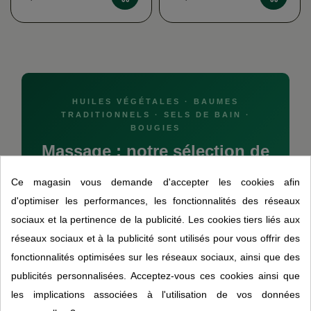
HUILES VÉGÉTALES · BAUMES
TRADITIONNELS · SELS DE BAIN ·
BOUGIES
Massage : notre sélection de
produits naturels pour le
Ce magasin vous demande d'accepter les cookies afin
bien-être corporel
d'optimiser les performances, les fonctionnalités des réseaux
sociaux et la pertinence de la publicité. Les cookies tiers liés aux
Une présentation des grandes traditions de
massage, des huiles végétales de support, des
réseaux sociaux et à la publicité sont utilisés pour vous offrir des
baumes traditionnels et des accessoires de
fonctionnalités optimisées sur les réseaux sociaux, ainsi que des
relaxation.
publicités personnalisées. Acceptez-vous ces cookies ainsi que
les implications associées à l'utilisation de vos données