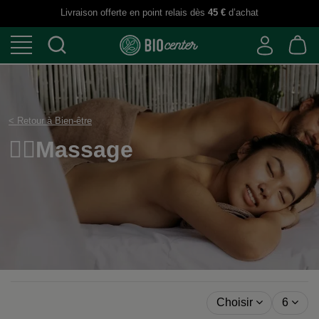
Livraison offerte en point relais dès
45 €
d’achat
< Retour à Bien-être
💆‍♀️Massage
Choisir
6