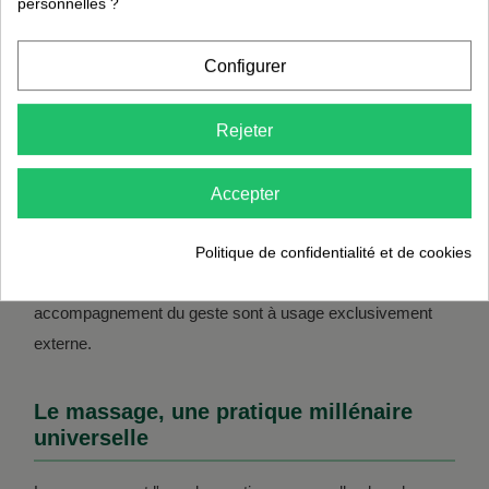
personnelles ?
Cette sous-catégorie rassemble des produits cosmétiques
Configurer
et accessoires à usage externe destinés à la pratique du
massage :
huiles de massage
formulées à partir d'huiles
végétales et d'huiles essentielles,
baumes traditionnels
Rejeter
asiatiques et ayurvédiques,
sels de bain
et
bougies de
massage
. Le massage est une pratique manuelle
Accepter
ancestrale, présente dans toutes les cultures du monde,
qui consiste à exercer différentes manœuvres avec les
Politique de confidentialité et de cookies
mains sur le corps. Les produits utilisés en
accompagnement du geste sont à usage exclusivement
externe.
Le massage, une pratique millénaire
universelle