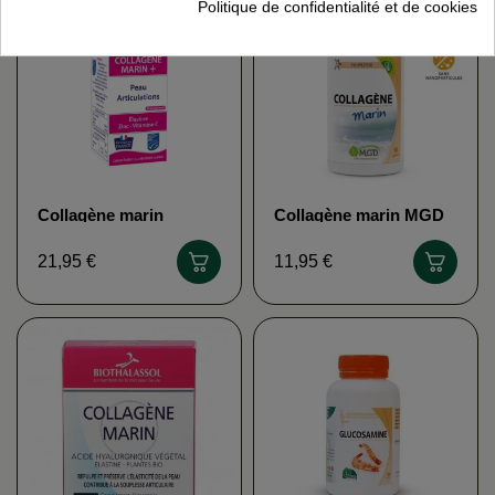
Politique de confidentialité et de cookies
Collagène marin
Collagène marin MGD
(formule +)
NATURE
BIOTHALASSOL
21,95 €
11,95 €