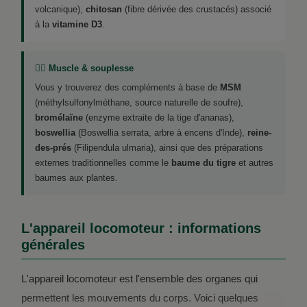
volcanique),
chitosan
(fibre dérivée des crustacés) associé
à la
vitamine D3
.
🏋️‍♂️ Muscle & souplesse
Vous y trouverez des compléments à base de
MSM
(méthylsulfonylméthane, source naturelle de soufre),
bromélaïne
(enzyme extraite de la tige d'ananas),
boswellia
(Boswellia serrata, arbre à encens d'Inde),
reine-
des-prés
(Filipendula ulmaria), ainsi que des préparations
externes traditionnelles comme le
baume du tigre
et autres
baumes aux plantes.
L'appareil locomoteur : informations
générales
L'appareil locomoteur est l'ensemble des organes qui
permettent les mouvements du corps. Voici quelques