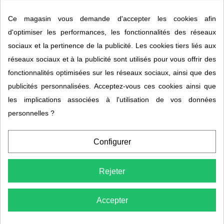
Bromelase
St micheal balm MFM
Ce magasin vous demande d'accepter les cookies afin
DISTRIFORM
NELSON
d'optimiser les performances, les fonctionnalités des réseaux
24,95 €
13,00 €
sociaux et la pertinence de la publicité. Les cookies tiers liés aux
réseaux sociaux et à la publicité sont utilisés pour vous offrir des
fonctionnalités optimisées sur les réseaux sociaux, ainsi que des
publicités personnalisées. Acceptez-vous ces cookies ainsi que
les implications associées à l'utilisation de vos données
personnelles ?
Configurer
Articulaire MFM
Algae Pavonica
Rejeter
NELSON (ddm
VECTEUR ENERGY
dépassée)
11,95 €
37,95 €
21,95 €
Accepter