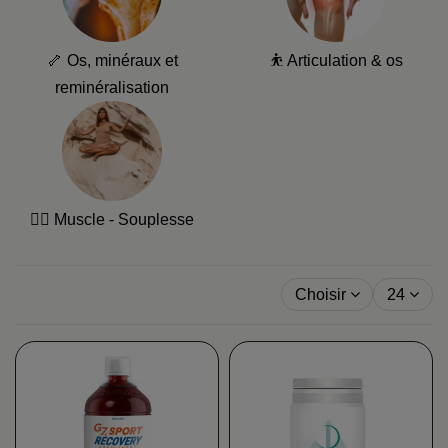
🦴 Os, minéraux et
⛹️ Articulation & os
reminéralisation
🏋️‍♂️ Muscle - Souplesse
Choisir
24