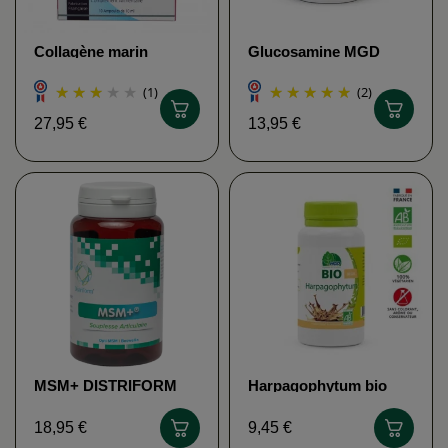
Collagène marin
Glucosamine MGD
(ampoules)
NATURE
BIOTHALASSOL
(1)
(2)
27,95 €
13,95 €
MSM+ DISTRIFORM
Harpagophytum bio
MGD NATURE
18,95 €
9,45 €