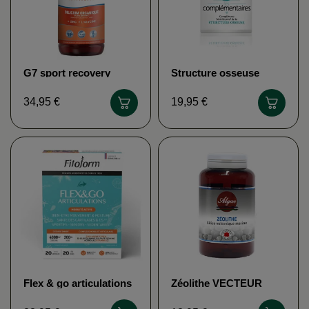
G7 sport recovery
Structure osseuse
SILICIUM ESPANA
MFM NELSON
34,95 €
19,95 €
Flex & go articulations
Zéolithe VECTEUR
FITOFORM
ENERGY