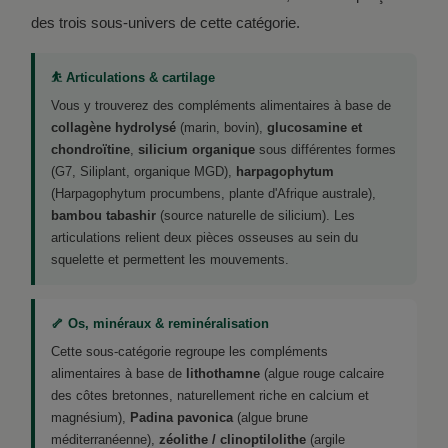
des trois sous-univers de cette catégorie.
⛹️ Articulations & cartilage
Vous y trouverez des compléments alimentaires à base de
collagène hydrolysé
(marin, bovin),
glucosamine et
chondroïtine
,
silicium organique
sous différentes formes
(G7, Siliplant, organique MGD),
harpagophytum
(Harpagophytum procumbens, plante d'Afrique australe),
bambou tabashir
(source naturelle de silicium). Les
articulations relient deux pièces osseuses au sein du
squelette et permettent les mouvements.
🦴 Os, minéraux & reminéralisation
Cette sous-catégorie regroupe les compléments
alimentaires à base de
lithothamne
(algue rouge calcaire
des côtes bretonnes, naturellement riche en calcium et
magnésium),
Padina pavonica
(algue brune
méditerranéenne),
zéolithe / clinoptilolithe
(argile