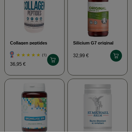
Collagen peptides
Silicium G7 original
NATURE'S PLUS
(Anciennement G5)
Loic Le Ribault
(1)
32,99 €
36,95 €