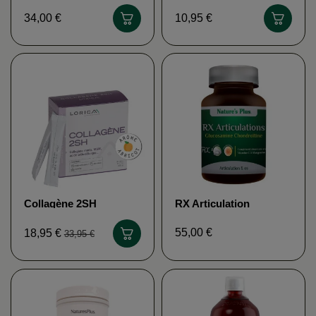
LOIC LE RIBAULT
MGD NATURE
34,00 €
10,95 €
Collagène 2SH
RX Articulation
LABORATOIRE
NATURE'S PLUS
LORICA
55,00 €
18,95 €
33,95 €