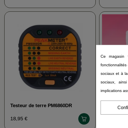
Ce magasin v
fonctionnalités
sociaux et à la
sociaux, ains
implications as
Testeur de terre PM6860DR
Detox H
Conf
PEAKMETER
18,95 €
9,95 €