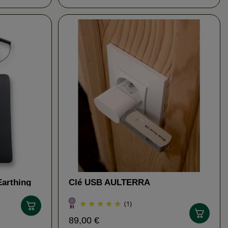
Earthing
Clé USB AULTERRA
(1)
89,00 €