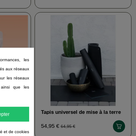
ormances, les
liés aux réseaux
 sur les réseaux
 ainsi que les
Tapis universel de mise à la terre
pter
Earthing
54,95 €
64,95 €
té et de cookies