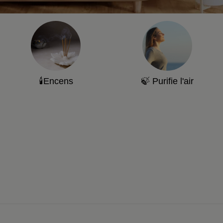
🕯️Encens
🍃 Purifie l'air