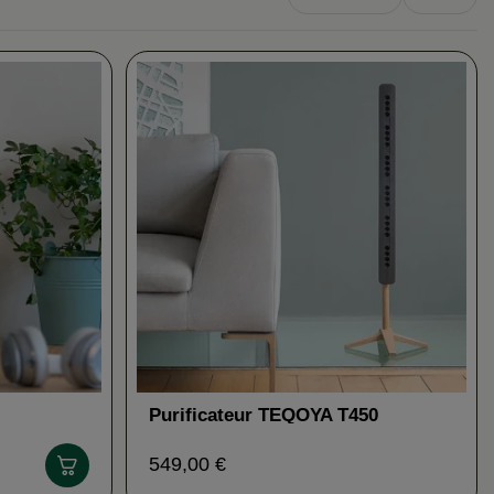
Purificateur TEQOYA T450
549,00 €