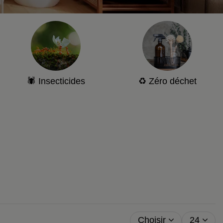
🕷 Insecticides
♻️ Zéro déchet
Choisir
24