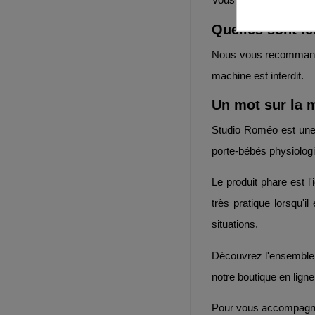
Quelles sont l
Nous vous recommandon
machine est interdit.
Un mot sur la
Studio Roméo est une
porte-bébés physiologi
Le produit phare est l
très pratique lorsqu'
situations.
Découvrez l'ensemble 
notre boutique en lign
Pour vous accompagner