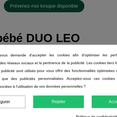
-bébé DUO LEO
o Duo
ous demande d'accepter les cookies afin d'optimiser les perf
s caractéristiques du produit ?
 des réseaux sociaux et la pertinence de la publicité. Les cookies tiers 
nible en deux tailles, est composé d'une matière ultra douce 1
 publicité sont utilisés pour vous offrir des fonctionnalités optimisées
rectement fabriqué au sein d'un atelier portugais, certifié GOTS.
i que des publicités personnalisées. Acceptez-vous ces cookies
sociées à l'utilisation de vos données personnelles ?
tiliser ?
ser ce porte-bébé dès lors qu'il dispose d'un certain maintien de la têt
igurer
Rejeter
Acce
ombreux mois.
Politique de confidentiali
 le tuto d'utilisation du Studio Roméo bandeau
ici
.