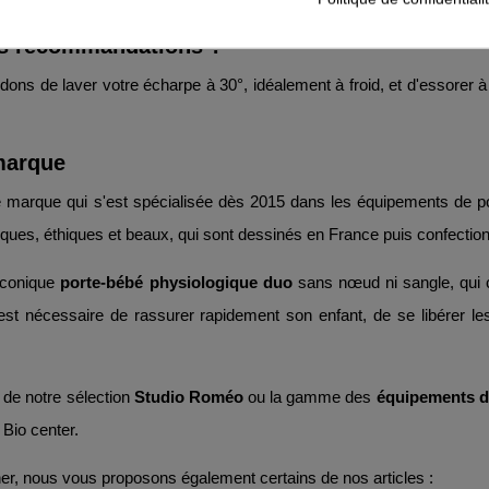
es recommandations ?
s de laver votre écharpe à 30°, idéalement à froid, et d'essorer à
 marque
 marque qui s'est spécialisée dès 2015 dans les équipements de p
ques, éthiques et beaux, qui sont dessinés en France puis confection
'iconique
porte-bébé physiologique duo
sans nœud ni sangle, qui c
il est nécessaire de rassurer rapidement son enfant, de se libérer
de notre sélection
Studio Roméo
ou la gamme des
équipements d
e
Bio center.
, nous vous proposons également certains de nos articles :