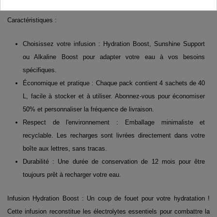
d'une hydratation savoureuse et ciblée.
Caractéristiques :
Choisissez votre infusion : Hydration Boost, Sunshine Support
ou Alkaline Boost pour adapter votre eau à vos besoins
spécifiques.
Économique et pratique : Chaque pack contient 4 sachets de 40
L, facile à stocker et à utiliser. Abonnez-vous pour économiser
50% et personnaliser la fréquence de livraison.
Respect de l'environnement : Emballage minimaliste et
recyclable. Les recharges sont livrées directement dans votre
boîte aux lettres, sans tracas.
Durabilité : Une durée de conservation de 12 mois pour être
toujours prêt à recharger votre eau.
Infusion Hydration Boost : Un coup de fouet pour votre hydratation !
Cette infusion reconstitue les électrolytes essentiels pour combattre la