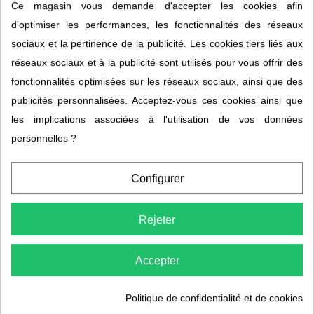
Ce magasin vous demande d'accepter les cookies afin
d'optimiser les performances, les fonctionnalités des réseaux
sociaux et la pertinence de la publicité. Les cookies tiers liés aux
réseaux sociaux et à la publicité sont utilisés pour vous offrir des
Description
fonctionnalités optimisées sur les réseaux sociaux, ainsi que des
publicités personnalisées. Acceptez-vous ces cookies ainsi que
Détails du produit
les implications associées à l'utilisation de vos données
personnelles ?
Recharges Infusion – Personnalisez votre
hydratation
Configurer
Les recharges Infusion vous permettent de maîtriser les bienfaits de
Rejeter
votre eau en un geste simple. Choisissez l'infusion qui correspond à
vos besoins – qu'il s'agisse d'un coup de boost pour l'hydratation, d'un
soutien pour votre système immunitaire ou d'un coup de pouce pour vos
Accepter
performances sportives. Ajoutez simplement votre recharge Infusion™
à l'eau purifiée Sküma, secouez légèrement, et vous voilà prêt à profiter
Politique de confidentialité et de cookies