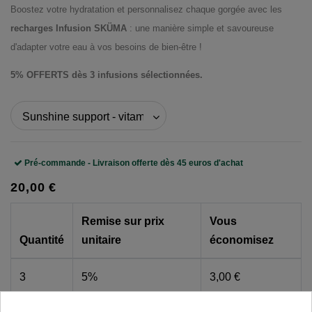
Boostez votre hydratation et personnalisez chaque gorgée avec les
recharges Infusion SKÜMA
: une manière simple et savoureuse
d'adapter votre eau à vos besoins de bien-être !
5% OFFERTS dès 3 infusions sélectionnées.
Pré-commande - Livraison offerte dès 45 euros d'achat
20,00 €
Remise sur prix
Vous
Quantité
unitaire
économisez
3
5%
3,00 €