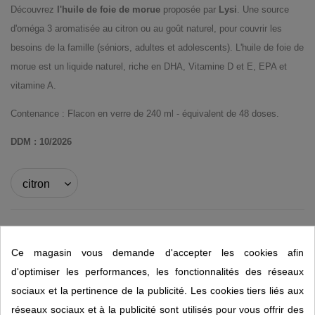
Découvrez
l'huile de foie de morue
proposée par
Lysi
. Une source
d'oméga 3 aromatisée au citron ou au goût naturel, pour couvrir les
besoins de la famille (séniors, adultes et adolescents). L'huile de foie de
morue est un liquide naturel, riche en DHA, Vitamine D et E, EPA et
vitamine A.
Contenance : Flacon en verre de 240 ml - équivalent de 48 doses.
DDM : 10/2026
Derniers articles en stock
Ce magasin vous demande d'accepter les cookies afin
20,95 €
24,95 €
-4,00 €
d'optimiser les performances, les fonctionnalités des réseaux
sociaux et la pertinence de la publicité. Les cookies tiers liés aux
réseaux sociaux et à la publicité sont utilisés pour vous offrir des