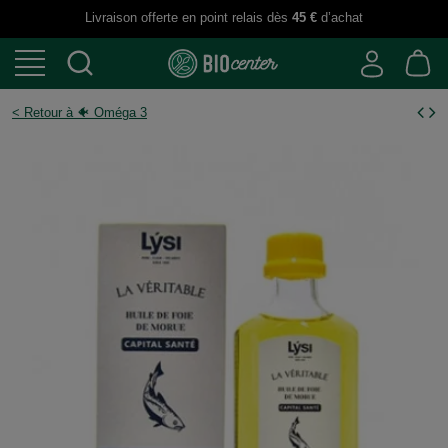
Livraison offerte en point relais dès
45 €
d’achat
< Retour à 🐠 Oméga 3