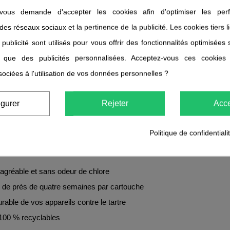
mation de bouteilles plastiques.
ous demande d'accepter les cookies afin d'optimiser les perf
en 4 étapes
 des réseaux sociaux et la pertinence de la publicité. Les cookies tiers 
 publicité sont utilisés pour vous offrir des fonctionnalités optimisées
s Brita Classic repose sur un procédé rigoureux :
i que des publicités personnalisées. Acceptez-vous ces cookies
 une membrane fine qui retient les particules.
sociées à l'utilisation de vos données personnelles ?
 d’ions pour réduire le tartre et certains métaux lourds.
 absorbe chlore et substances altérant goût et odeur.
igurer
Rejeter
Acce
 par une seconde membrane fine pour une eau parfaitement filtrée.
Politique de confidentiali
au quotidien
agréable et sans odeur de chlore
 de près de quatre semaines par cartouche
rable de vos appareils contre le tartre
100 % recyclables