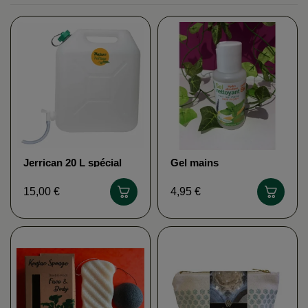
Jerrican 20 L spécial
Gel mains
planche COLON-NET
hydroalcoolique bio
PHYTOFRANCE
15,00 €
4,95 €