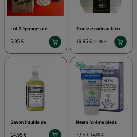
Lot 2 éponges de
Trousse cadeau bien-
Konjac (Visage et
être BIO KERALA
Corps) FROM EARTH
5,95 €
19,95 €
29,95 €
TO EARTH
Savon liquide de
Neem (crème pieds
Marseille LA
ayurvédique) AYUR
CORVETTE
VANA
7,95 €
14,95 €
14,95 €