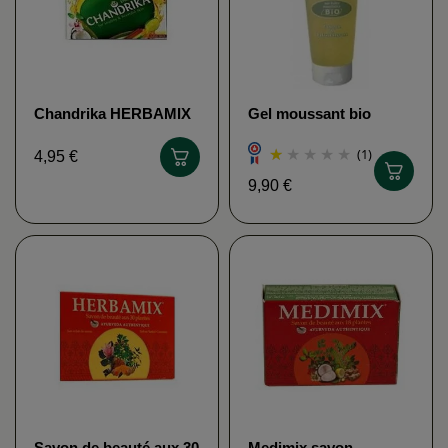
Chandrika HERBAMIX
Gel moussant bio
SOLVAROME
(1)
4,95 €
9,90 €
Savon de beauté aux 30
Medimix savon