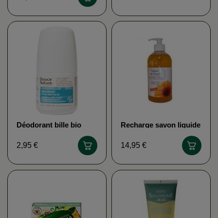
Déodorant bille bio
Recharge savon liquide
peaux normales
au souci bio DR
DOUCE NATURE
THEISS
2,95 €
14,95 €