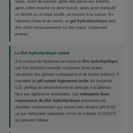
repas, avant de cuisiner, après être passé aux toilettes,
après s'être mouché ou avoir toussé, après avoir manipulé
un déchet ou un objet souillé, en rentrant à la maison. En
l'absence d'eau et de savon, un
gel hydroalcoolique
peut
être utilisé temporairement sur des mains visiblement
propres.
Le film hydrolipidique cutané
À la surface de l'épiderme se trouve le
film hydrolipidique
,
une fine émulsion naturelle composée d'eau (sueur,
sécrétions des glandes sudoripares) et de lipides (sébum). Il
maintient un
pH cutané légèrement acide
(en moyenne
5,5), protège du dessèchement et participe à la défense
face aux agressions extérieures. Les
nettoyants doux
respectueux du film hydrolipidique
préservent cet
équilibre, contrairement aux savons très alcalins (pH 9-10)
ou aux nettoyants industriels riches en sulfates SLS/SLES
qui peuvent l'altérer.