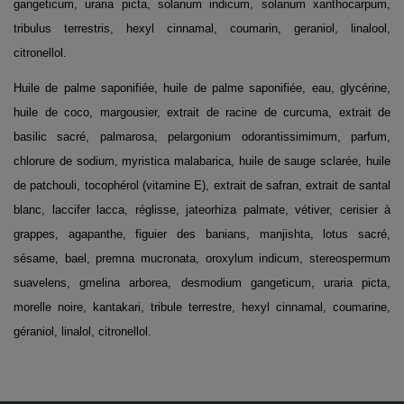
gangeticum, uraria picta, solanum indicum, solanum xanthocarpum,
tribulus terrestris, hexyl cinnamal, coumarin, geraniol, linalool,
citronellol.
Huile de palme saponifiée, huile de palme saponifiée, eau, glycérine,
huile de coco, margousier, extrait de racine de curcuma, extrait de
basilic sacré, palmarosa, pelargonium odorantissimimum, parfum,
chlorure de sodium, myristica malabarica, huile de sauge sclarée, huile
de patchouli, tocophérol (vitamine E), extrait de safran, extrait de santal
blanc, laccifer lacca, réglisse, jateorhiza palmate, vétiver, cerisier à
grappes, agapanthe, figuier des banians, manjishta, lotus sacré,
sésame, bael, premna mucronata, oroxylum indicum, stereospermum
suavelens, gmelina arborea, desmodium gangeticum, uraria picta,
morelle noire, kantakari, tribule terrestre, hexyl cinnamal, coumarine,
géraniol, linalol, citronellol.