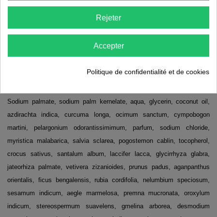
Ses actifs :
Rejeter
Feuilles de neem
Curcuma
Accepter
Basilic sacré
Palmarosa
Politique de confidentialité et de cookies
COMPOSITION
Sodium palmate, sodium palm kernelate, aqua, glycerin, coconut oil,
azdirachta indica, curcuma longa, ocimum sanctum, cympobogon
martini, pelargonium odorantissimimum, parfum, sodium chloride,
myristica malabarica, salvia sclarea, pogostemon cablin, tocopherol,
crocus sativus, santalum album, laccifer lacca, glycirrhyza glabra,
jateorhiza palmate, vetivera zizanioides, prunus padus, aganpanthus
orientalis, ficus bengalensis, rubia cordifolia, nelumbium speciosum,
sesamum indicum, aegle marmelosa, premna mucronata, oroxylum
indicum, stereospermum suavelens, gmelina arborea, desmodium