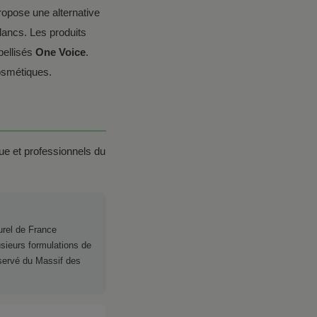
opose une alternative
ancs. Les produits
bellisés
One Voice
.
cosmétiques.
ue et professionnels du
urel de France
usieurs formulations de
éservé du Massif des