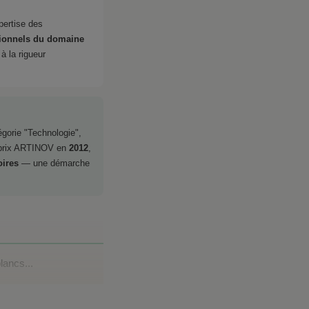
xpertise des
ionnels du domaine
à la rigueur
gorie "Technologie",
e prix ARTINOV en
2012
,
oires
— une démarche
ancs...