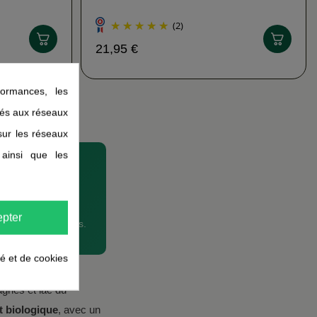
(2)
21,95 €
ormances, les
liés aux réseaux
 sur les réseaux
 ainsi que les
S 2001
ques
pter
puis plus de 20 ans.
té et de cookies
agnes et lac du
t biologique
, avec un