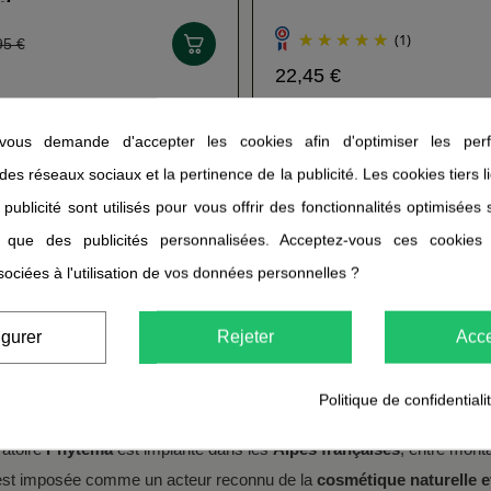
HAIR PHYTEMA
(1)
95 €
22,45 €
ous demande d'accepter les cookies afin d'optimiser les perf
 des réseaux sociaux et la pertinence de la publicité. Les cookies tiers 
 publicité sont utilisés pour vous offrir des fonctionnalités optimisées
i que des publicités personnalisées. Acceptez-vous ces cookies
TIQUES NATURELS · CHEVEUX & PEAU · ALPES · DEPUI
sociées à l'utilisation de vos données personnelles ?
téma : cosmétiques naturels et biologi
igurer
Rejeter
Acce
çais installé au cœur des Alpes, pionnier de la cosmétique naturelle de
Politique de confidentiali
oratoire
Phytéma
est implanté dans les
Alpes françaises
, entre mont
est imposée comme un acteur reconnu de la
cosmétique naturelle e