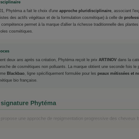
sciplinaire
01, Phytéma a fait le choix d'une
approche pluridisciplinaire
, associant l'e
istes des actifs végétaux et de la formulation cosmétique) à celle de
profess
 compétence permet à la marque d'allier la richesse traditionnelle des plantes 
ocoles cosmétiques.
coces
ment deux ans après sa création, Phytéma reçoit le prix
ARTINOV
dans la caté
roche de cosmétiques non polluants. La marque obtient une seconde fois l
amme
Blackbao
, ligne spécifiquement formulée pour les
peaux métissées et n
étique bio française.
la signature Phytéma
 propose une approche de repigmentation progressive des cheveux bl