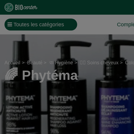
Toutes les catégories
Complé
Accueil
Beauté
🧼 Hygiène
💇‍♀️ Soins cheveux
Col
🌈 Phytéma