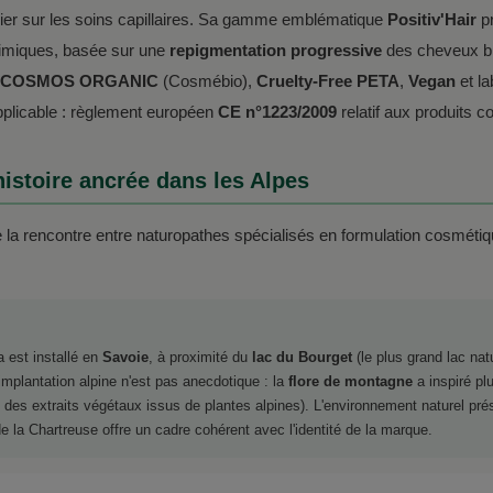
lier sur les soins capillaires. Sa gamme emblématique
Positiv'Hair
pr
himiques, basée sur une
repigmentation progressive
des cheveux bl
COSMOS ORGANIC
(Cosmébio),
Cruelty-Free PETA
,
Vegan
et la
pplicable : règlement européen
CE n°1223/2009
relatif aux produits 
istoire ancrée dans les Alpes
e la rencontre entre naturopathes spécialisés en formulation cosmétiq
 est installé en
Savoie
, à proximité du
lac du Bourget
(le plus grand lac nat
 implantation alpine n'est pas anecdotique : la
flore de montagne
a inspiré pl
des extraits végétaux issus de plantes alpines). L'environnement naturel pr
 la Chartreuse offre un cadre cohérent avec l'identité de la marque.