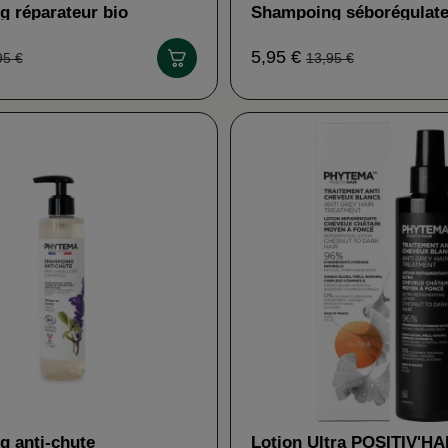
 réparateur bio
Shampoing séborégulate
A
PHYTEMA
5,95 €
95 €
13,95 €
 anti-chute
Lotion Ultra POSITIV'HA