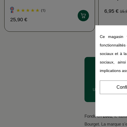
POSITIV'
(1)
6,95 €
15,
25,90 €
Ce magasin v
fonctionnalités
sociaux et à la
sociaux, ains
COSMÉ
implications as
Phy
Conf
Un laboratoire fran
Fondé en
2001
, le lab
Bourget. La marque s'