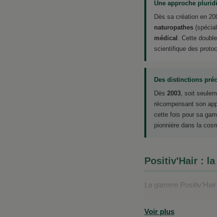
Une approche pluridi
Dès sa création en 20
naturopathes
(spécial
médical
. Cette double
scientifique des prot
Des distinctions pré
Dès
2003
, soit seule
récompensant son app
cette fois pour sa g
pionnière dans la cosm
Positiv'Hair : 
La gamme Positiv'Hair
Voir plus