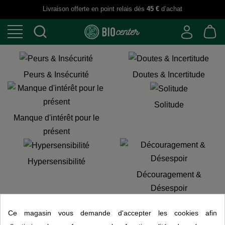
Livraison offerte en point relais dès
45 €
d’achat
Peurs & Insécurité
Doutes & Incertitude
Solitude
Manque d'intérêt pour le
présent
Hypersensibilité
Découragement &
Désespoir
Ce magasin vous demande d'accepter les cookies afin