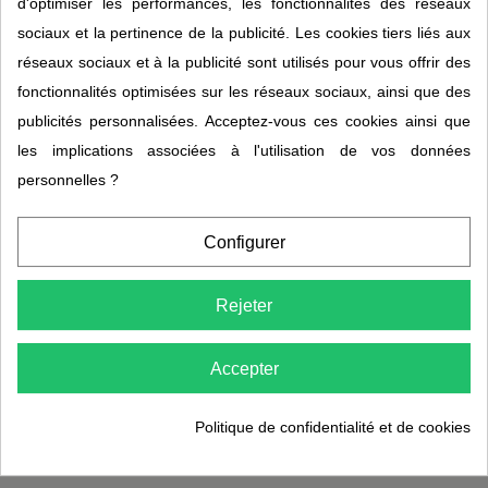
d'optimiser les performances, les fonctionnalités des réseaux
Préoccupation excessive
Remède de secours &
sociaux et la pertinence de la publicité. Les cookies tiers liés aux
d'autrui
Rescue
réseaux sociaux et à la publicité sont utilisés pour vous offrir des
fonctionnalités optimisées sur les réseaux sociaux, ainsi que des
Aucun produit disponible pour le moment
publicités personnalisées. Acceptez-vous ces cookies ainsi que
les implications associées à l'utilisation de vos données
personnelles ?
Les
Fleurs de Bach
agissent en profondeur et permettent de ré-
harmoniser l'
équilibre psychique
et
énergétique
afin de surmonter le
Configurer
découragement
, la
tristesse
, les
peurs
, les
doutes
, le
manque de
confiance
et le
désintérêt de la vie
. Ces
élixirs floraux
, disponibles
Rejeter
en compte gouttes et spray, aident à retrouver un
nouvel équilibre
dans la vie quotidienne
et correspondent aux demandes
Accepter
thérapeutiques les plus exigeantes.
Rescue
,
fleurs de Bach Original
et
fleur de Bach bio
du labo
Politique de confidentialité et de cookies
Bioflora
l ainsi que son
remède de secours
sont en vente en ligne sur
votre
boutique bio
.