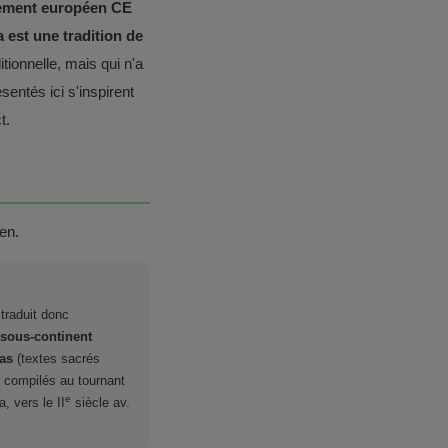
ement européen CE
 est une tradition de
onnelle, mais qui n'a
entés ici s'inspirent
t.
ien.
traduit donc
sous-continent
as
(textes sacrés
é compilés au tournant
e
, vers le II
siècle av.