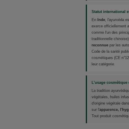
Statut international 
En
Inde
, l'ayurvéda e
exerce officiellement
comme l'un des princ
traditionnelle chinoise
reconnue
par les auto
Code de la santé publ
cosmétiques (CE n°122
leur catégorie.
L'usage cosmétique 
La tradition ayurvédiq
végétales, huiles inf
d'origine végétale da
sur l'
apparence, l'hygi
Tout produit cosmétique