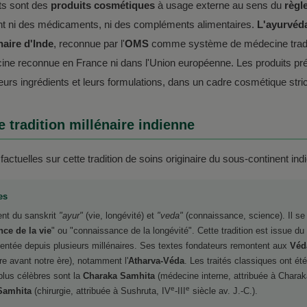
ts sont des
produits cosmétiques
à usage externe au sens du
règl
ont ni des médicaments, ni des compléments alimentaires.
L'ayurvéda
naire d'Inde
, reconnue par l'
OMS
comme système de médecine traditi
ine reconnue en France ni dans l'Union européenne. Les produits prés
 leurs ingrédients et leurs formulations, dans un cadre cosmétique stric
e tradition millénaire indienne
actuelles sur cette tradition de soins originaire du sous-continent ind
es
ent du sanskrit
"ayur"
(vie, longévité) et
"veda"
(connaissance, science). Il se 
nce de la vie
" ou "connaissance de la longévité". Cette tradition est issue du
ntée depuis plusieurs millénaires. Ses textes fondateurs remontent aux
Véd
re avant notre ère), notamment l'
Atharva-Véda
. Les traités classiques ont ét
 plus célèbres sont la
Charaka Samhita
(médecine interne, attribuée à Charaka
e
e
Samhita
(chirurgie, attribuée à Sushruta, IV
-III
siècle av. J.-C.).