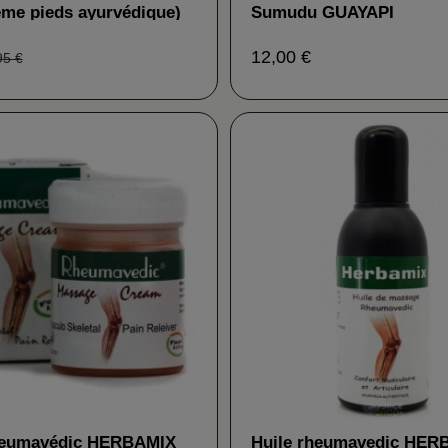
me pieds ayurvédique)
Sumudu GUAYAPI
NA
12,00 €
95 €
eumavédic HERBAMIX
Huile rheumavedic HER