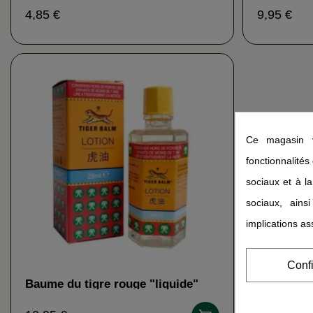
4,85 €
9,95 €
Ce magasin v
fonctionnalités
sociaux et à la
sociaux, ains
implications as
Conf
Baume du tigre rouge "liquide"
TIGER BALM