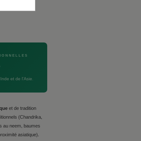
TIONNELLES
e
Inde et de l'Asie.
ique
et de tradition
itionnels (Chandrika,
eds au neem, baumes
roximité asiatique).