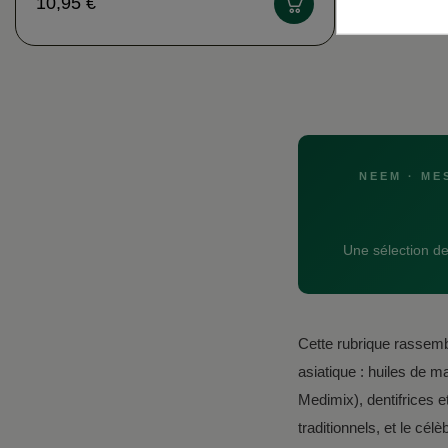
10,95 €
NEEM · ME
Une sélection de 
Cette rubrique rassemb
asiatique : huiles de 
Medimix), dentifrices
traditionnels, et le cél