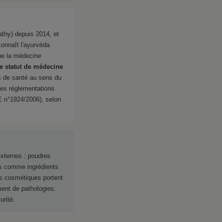
thy) depuis 2014, et
onnaît l'ayurvéda
ue la médecine
e statut de médecine
ls de santé au sens du
les réglementations
E n°1924/2006), selon
externes : poudres
es comme ingrédients
ns cosmétiques portent
ement de pathologies.
urité.