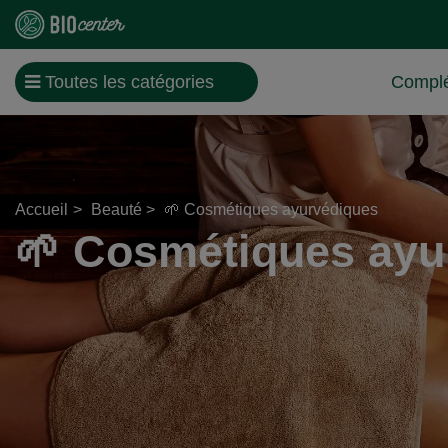
Toutes les catégories
Complé
Accueil
Beauté
🌱 Cosmétiques ayurvédiques
🌱 Cosmétiques ayu