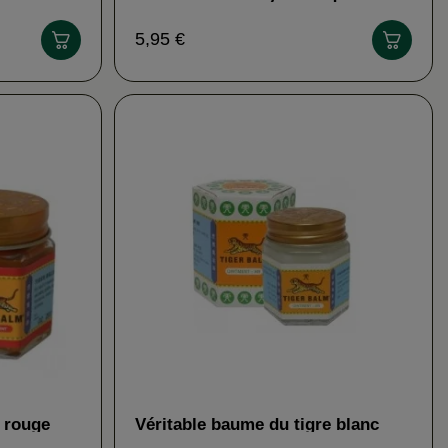
plantes Herbamix
5,95 €
e rouge
Véritable baume du tigre blanc
TIGER BALM