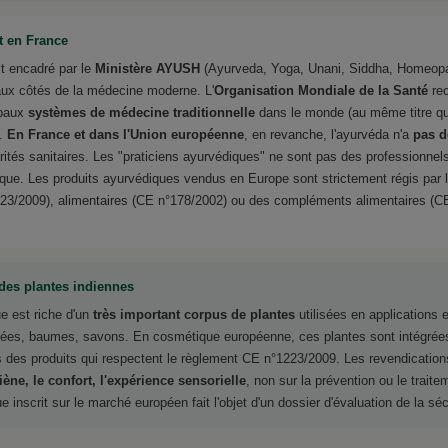
et en France
st encadré par le
Ministère AYUSH
(Ayurveda, Yoga, Unani, Siddha, Homeopa
 aux côtés de la médecine moderne. L'
Organisation Mondiale de la Santé
rec
ipaux
systèmes de médecine traditionnelle
dans le monde (au même titre q
).
En France et dans l'Union européenne
, en revanche, l'ayurvéda n'a
pas d
rités sanitaires. Les "praticiens ayurvédiques" ne sont pas des professionne
ique. Les produits ayurvédiques vendus en Europe sont strictement régis par 
3/2009), alimentaires (CE n°178/2002) ou des compléments alimentaires (C
des plantes indiennes
ue est riche d'un
très important corpus de plantes
utilisées en applications 
usées, baumes, savons. En cosmétique européenne, ces plantes sont intégré
ns des produits qui respectent le règlement CE n°1223/2009. Les revendicatio
ène, le confort, l'expérience sensorielle
, non sur la prévention ou le trait
 inscrit sur le marché européen fait l'objet d'un dossier d'évaluation de la séc