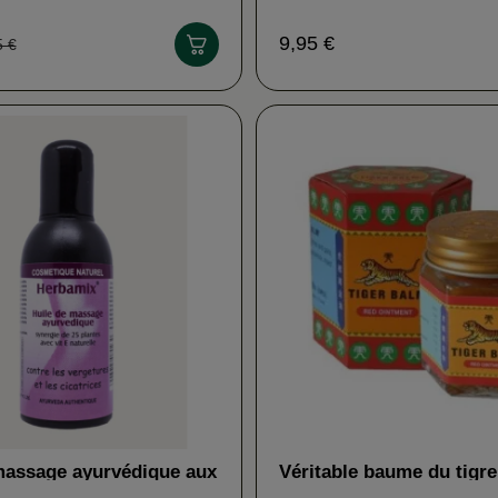
9,95 €
5 €
massage ayurvédique aux
Véritable baume du tigr
es HERBAMIX
TIGER BALM