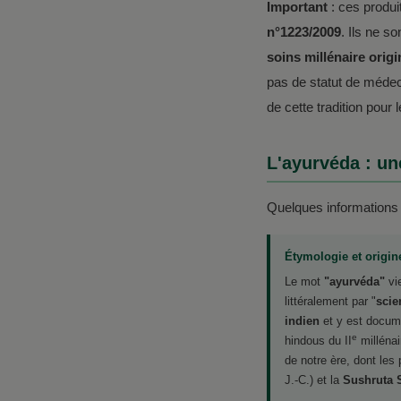
Important
: ces produi
n°1223/2009
. Ils ne s
soins millénaire origi
pas de statut de médec
de cette tradition pour
L'ayurvéda : un
Quelques informations f
Étymologie et origin
Le mot
"ayurvéda"
vi
littéralement par "
scie
indien
et y est docume
e
hindous du II
millénai
de notre ère, dont les
J.-C.) et la
Sushruta 