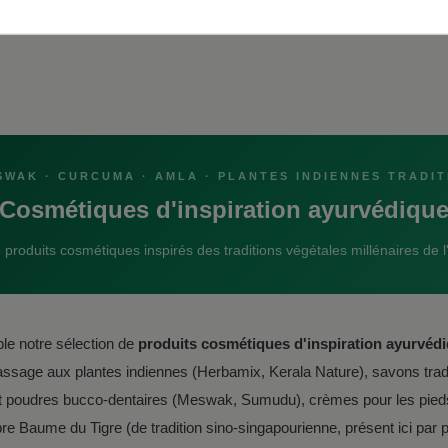
SWAK · CURCUMA · AMLA · PLANTES INDIENNES TRADI
Cosmétiques d'inspiration ayurvédiqu
produits cosmétiques inspirés des traditions végétales millénaires de l'
le notre sélection de
produits cosmétiques d'inspiration ayurvéd
massage aux plantes indiennes (Herbamix, Kerala Nature), savons trad
 et poudres bucco-dentaires (Meswak, Sumudu), crèmes pour les pi
èbre Baume du Tigre (de tradition sino-singapourienne, présent ici par p