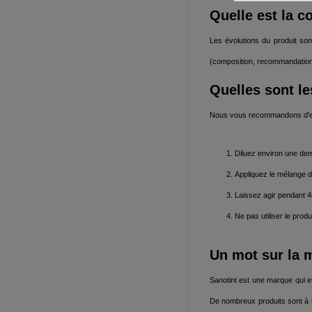
Quelle est la c
Les évolutions du produit sont
(composition, recommandation,
Quelles sont l
Nous vous recommandons d'effe
Diluez environ une dem
Appliquez le mélange d
Laissez agir pendant
Ne pas utiliser le prod
Un mot sur la 
Sanotint est une marque qui e
De nombreux produits sont à b