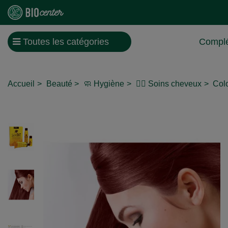
Toutes les catégories
Complé
Accueil
Beauté
🧼 Hygiène
💇‍♀️ Soins cheveux
Col