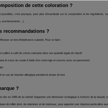
omposition de cette coloration ?
 possibles, c'est pourquoi, pour plus d'exactitude sur la composition et les ingrédients, v
 avertissements ...).
es recommandations ?
ctuer un test d'intolérance cutanée. Pour ce faire :
i-cuillère à café de crème colorante dans une quantité égale de réactif
ans le creux du coude à l'aide d'un coton-tige et couvrez avec un pansement
 48H
uit en cas de réaction allergique pendant le temps de test
marque ?
st née en 1985 de la volonté d'apporter une dimension écologique à l'univers de la beauté, 
ase de millet doré, de vitamines et de minéraux, pour apporter une réponse particulière a