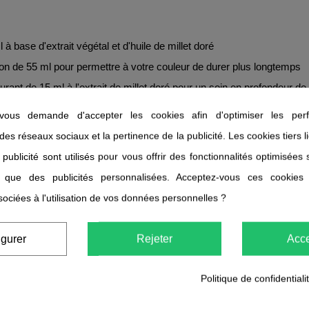
 à base d'extrait végétal et d'huile de millet doré
ion de 55 ml pour permettre à votre couleur de durer plus longtemps
rant de 15 ml à l'extrait de millet doré pour un soin en profondeur de l
ous demande d'accepter les cookies afin d'optimiser les perf
ive
 des réseaux sociaux et la pertinence de la publicité. Les cookies tiers 
tiliser ?
 publicité sont utilisés pour vous offrir des fonctionnalités optimisées
i que des publicités personnalisées. Acceptez-vous ces cookies
rer à la notice descriptive jointe à votre kit ou au schéma parmi les photos du produit.
sociées à l'utilisation de vos données personnelles ?
ol, Ethanolamine, Polysorbate 80, Sodium Lauryl Sulfate, Ceteare
igurer
Rejeter
Acce
d, Sodium Hydrosulfite, Panicum Miliaceum Extract, Calcium Pant
a Leaf Extract, Urtica Dioica Leaf/Stem Juice, Amyl Cinnamal, Linal
Politique de confidentiali
hthalenediol,