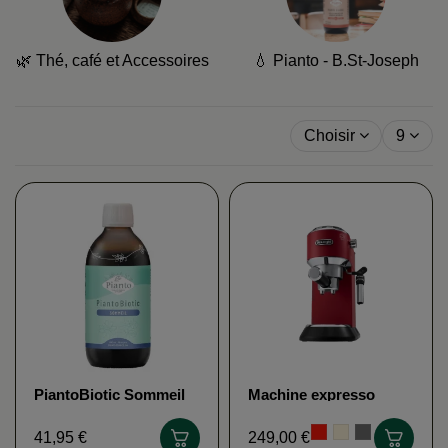
🌿 Thé, café et Accessoires
💧 Pianto - B.St-Joseph
Choisir
9
PiantoBiotic Sommeil
Machine expresso
PIANTO
DELONGHI DEDICA
EC695.M
41,95 €
249,00 €