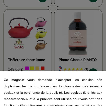
Théière en fonte Itome
Pianto Classic PIANTO
0,70 L - 4 coloris - Les
Jardins de Gaïa
(7)
149,00 €
39,95 €
Ce magasin vous demande d'accepter les cookies afin
d'optimiser les performances, les fonctionnalités des réseaux
sociaux et la pertinence de la publicité. Les cookies tiers liés aux
réseaux sociaux et à la publicité sont utilisés pour vous offrir des
fonctionnalités optimisées sur les réseaux sociaux, ainsi que des