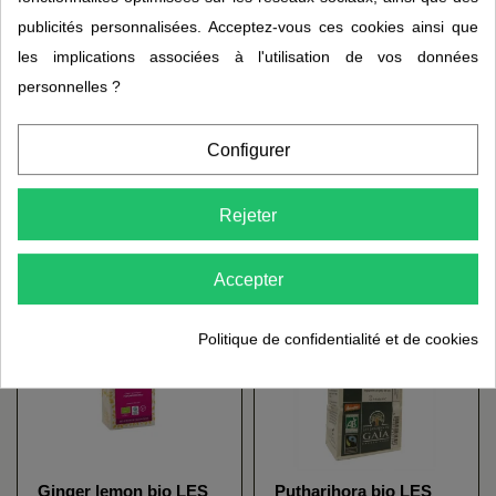
publicités personnalisées. Acceptez-vous ces cookies ainsi que
les implications associées à l'utilisation de vos données
personnelles ?
Configurer
Végédrink amandes
Zoulou LES JARDINS
calcium bio DE BARDO
DE GAÏA
17,90 €
3,95 €
Rejeter
Accepter
Politique de confidentialité et de cookies
Ginger lemon bio LES
Putharjhora bio LES