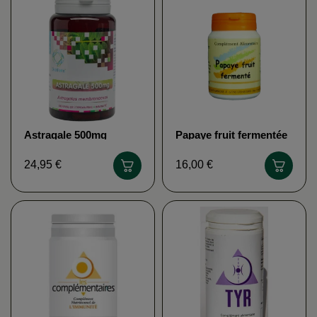
Astragale 500mg
Papaye fruit fermentée
DISTRIFORM
LABORATOIRE ST
AMBROISE
24,95 €
16,00 €