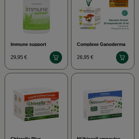
Immune support
Complexe Ganoderma
NATURE'S PLUS
rouge (avec spores -
ampoules)
29,95 €
26,95 €
ASTRAPHYTOS
Chlorella Plus
NUbiocell ampoules