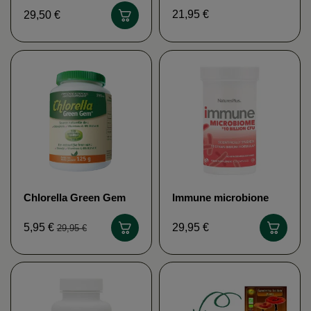
LORICA
21,95 €
29,50 €
Chlorella Green Gem
Immune microbione
NUTRIPHYS
NATURE'S PLUS
5,95 €
29,95 €
29,95 €