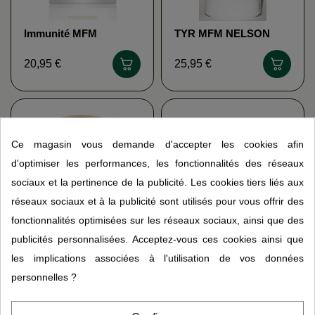
Immunité MFM
TYR MFM NELSON
NELSON
20,95 €
25,95 €
Ce magasin vous demande d'accepter les cookies afin
d'optimiser les performances, les fonctionnalités des réseaux
sociaux et la pertinence de la publicité. Les cookies tiers liés aux
réseaux sociaux et à la publicité sont utilisés pour vous offrir des
fonctionnalités optimisées sur les réseaux sociaux, ainsi que des
publicités personnalisées. Acceptez-vous ces cookies ainsi que
Huile de foie de requin
Allergarum HAN
les implications associées à l'utilisation de vos données
Squalène 250caps
BIOTECH
EURO SANTÉ
personnelles ?
9,95 €
34,95 €
34,95 €
44,95 €
DIFFUSION