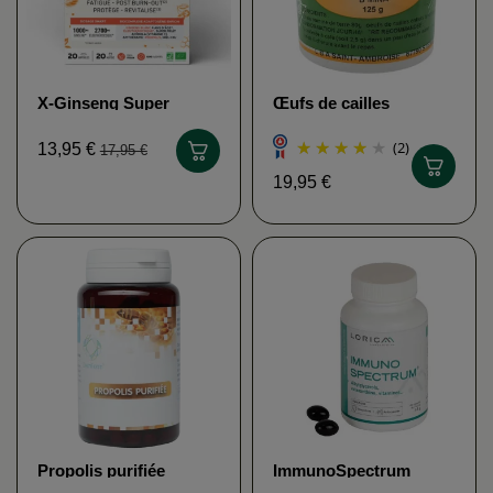
X-Ginseng Super
Œufs de cailles
Protect bio FITOFORM
lyophilisés (poudre)
LABORATOIRE SAINT
(2)
13,95 €
17,95 €
AMBROISE
19,95 €
Propolis purifiée
ImmunoSpectrum
DISTRIFORM
LOBORATOIRE