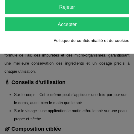
Rejeter
Grâce aux protéines de soja qu’elle contient, cette crème s'utilise
principalement lors des périodes de tiraillements ou d’agressions
Accepter
extérieures. Elle convient aussi bien au visage qu’au corps, ce qui en
fait un soin polyvalent à garder toujours sous la main.
Politique de confidentialité et de cookies
Elle est conditionnée dans un flacon airless conçu pour protéger la
formule de l’air, des impuretés et des micro-organismes, garantissant
une meilleure conservation des ingrédients et un dosage précis à
chaque utilisation.
💧 Conseils d’utilisation
Sur le corps : Cette crème peut s'appliquer une fois par jour sur
le corps, aussi bien le matin que le soir.
Sur le visage : une application le matin et/ou le soir sur une peau
propre et sèche.
🌿 Composition ciblée