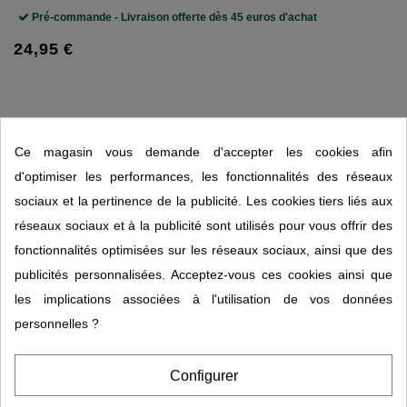
Pré-commande - Livraison offerte dès 45 euros d'achat
24,95 €
Ce magasin vous demande d'accepter les cookies afin
d'optimiser les performances, les fonctionnalités des réseaux
Description
sociaux et la pertinence de la publicité. Les cookies tiers liés aux
réseaux sociaux et à la publicité sont utilisés pour vous offrir des
Détails du produit
fonctionnalités optimisées sur les réseaux sociaux, ainsi que des
publicités personnalisées. Acceptez-vous ces cookies ainsi que
Crème vitalisante 100ml MGD Nature
les implications associées à l'utilisation de vos données
personnelles ?
La crème Vitalisante a été conçue comme un soin complet pour
accompagner la peau au quotidien. Sa texture souple et agréable est
Configurer
idéale pour les couches supérieures de l’épiderme, tout en apportant
des actifs reconnus.