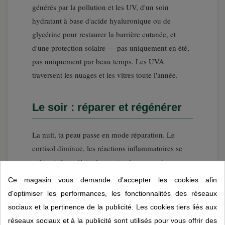
générés par la pollution et les UV, d'un soin
hydratant à base d'acide hyaluronique ou de
glycérine pour restaurer la barrière cutanée, et
d'une protection solaire — pas uniquement en été,
pas uniquement par beau temps. Les UVA
traversent les nuages et les vitres toute l'année.
Le soir : réparer et régénérer
La nuit, ta peau passe en mode réparation. Le
cortisol diminue, les réactions inflammatoires se
calment. La mélatonine — ton hormone du
sommeil — agit aussi comme un antioxydant
Ce magasin vous demande d'accepter les cookies afin
cutané. La circulation sanguine augmente,
d'optimiser les performances, les fonctionnalités des réseaux
apportant davantage d'oxygène et de nutriments
sociaux et la pertinence de la publicité. Les cookies tiers liés aux
aux cellules. Entre 23 h et 3 h du matin, les
réseaux sociaux et à la publicité sont utilisés pour vous offrir des