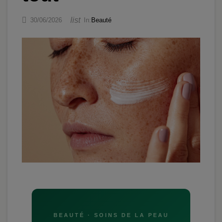

list
30/06/2026
In:
Beauté
BEAUTÉ · SOINS DE LA PEAU