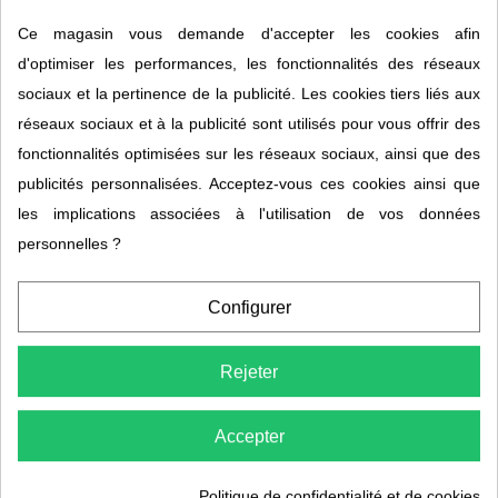
Ce magasin vous demande d'accepter les cookies afin
d'optimiser les performances, les fonctionnalités des réseaux
sociaux et la pertinence de la publicité. Les cookies tiers liés aux
réseaux sociaux et à la publicité sont utilisés pour vous offrir des
Salle de bains brillance
Rinçage lave vaisselle
fonctionnalités optimisées sur les réseaux sociaux, ainsi que des
vapo bio ÉTAMINE DU
bio ETAMINE DU LYS
publicités personnalisées. Acceptez-vous ces cookies ainsi que
LYS
6,80 €
8,15 €
les implications associées à l'utilisation de vos données
personnelles ?
Configurer
Rejeter
Accepter
Assouplissant lavande
Politique de confidentialité et de cookies