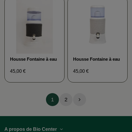
Housse Fontaine à eau
Housse Fontaine à eau
filtrante coloris gris
filtrante EVA Gris clair
foncé
45,00 €
45,00 €
1
2
A propos de Bio Center