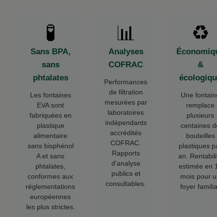
🧪
📊
♻️
Sans BPA,
Analyses
Économiq
sans
COFRAC
&
phtalates
écologiq
Performances
de filtration
Les fontaines
Une fontain
mesurées par
EVA sont
remplace
laboratoires
fabriquées en
plusieurs
indépendants
plastique
centaines d
accrédités
alimentaire
bouteilles
COFRAC.
sans bisphénol
plastiques p
Rapports
A et sans
an. Rentabili
d'analyse
phtalates,
estimée en 
publics et
conformes aux
mois pour 
consultables.
réglementations
foyer familia
européennes
les plus strictes.