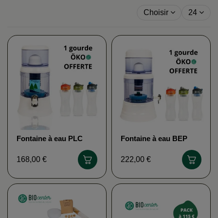
Choisir
24
Fontaine à eau PLC
Fontaine à eau BEP
EVA (gourde ÖKO
EVA (gourde ÖKO
offerte)
offerte)
168,00 €
222,00 €