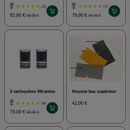
(2)
(1)
82,90 €
79,90 €
93,00 €
94,00 €
2 cartouches filtrantes
Housse bac supérieur
fontaine EVA
gris clair Fontaine EVA
(4)
42,00 €
79,00 €
92,00 €