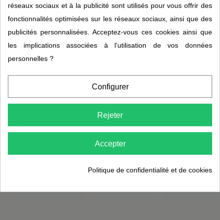
Distributeur
Conseil
Boutique
réseaux sociaux et à la publicité sont utilisés pour vous offrir des
agréé EVA
humain
familiale
fonctionnalités optimisées sur les réseaux sociaux, ainsi que des
bretonne
publicités personnalisées. Acceptez-vous ces cookies ainsi que
Travail en
Question
les implications associées à l'utilisation de vos données
direct avec
sur la
Une
J&C2O,
capacité à
personnelles ?
équipe à
distributeur
choisir, les
Ploemeur,
officiel EVA en
cartouches,
en
Configurer
France.
l'entretien ?
Bretagne.
Garantie
Joignez-
Quand
fabricant, accès
nous
vous
Rejeter
aux
directement.
appelez,
consommables,
c'est notre
06 49 64 71
suivi des
équipe qui
Accepter
commandes.
45
répond.
Pas un
Politique de confidentialité et de cookies
centre
d'appels.