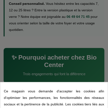
Conseil personnalisé.
Vous hésitez entre les capacités 7,
12 ou 25 litres ? Entre la version plastique et la version
verre ? Notre équipe est joignable au
06 49 64 71 45
pour
vous orienter selon la taille de votre foyer et votre usage
quotidien.
✨ Pourquoi acheter chez Bio
Center
Trois engagements qui font la différence
Ce magasin vous demande d'accepter les cookies afin
🤝
📞
🏡
d'optimiser les performances, les fonctionnalités des réseaux
sociaux et la pertinence de la publicité. Les cookies tiers liés aux