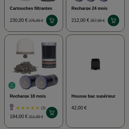
Cartouches filtrantes
Recharge 24 mois
ultimate x6 EVA WATER
Fontaine Eva
230,00 €
212,00 €
276,00 €
257,00 €
Recharge 18 mois
Housse bac supérieur
Fontaine Eva
gris foncé Fontaine
EVA
(2)
42,00 €
184,00 €
211,00 €