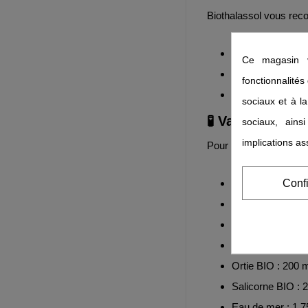
Biothalassol vous re
Programme actif 
Ce magasin v
Programme d’entr
fonctionnalités
Cure renouvelabl
sociaux et à la
🧪 Valeurs nutri
sociaux, ains
implications as
Pour 20 ml :
Conf
Vigne rouge BIO
Hamamélis BIO 
Criste marine BI
Dulse BIO : 400
Ortie BIO : 200 
Salicorne BIO : 
Eau de mer : 1,7