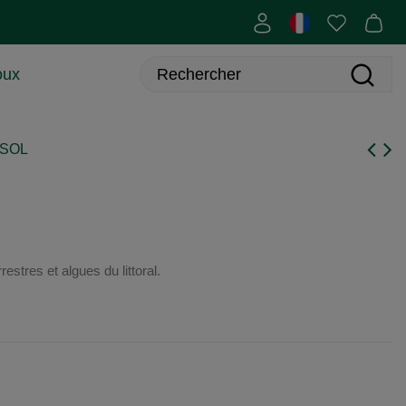
oux
SSOL
stres et algues du littoral.