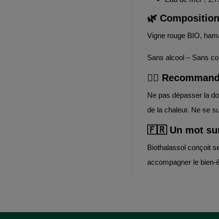
🌿 Composition
Vigne rouge BIO, hamam
Sans alcool – Sans co
👨‍⚕️ Recomman
Ne pas dépasser la dos
de la chaleur. Ne se su
🇫🇷 Un mot su
Biothalassol conçoit s
accompagner le bien-êt