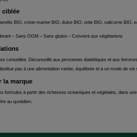
 ciblée
élis BIO, criste marine BIO, dulse BIO, ortie BIO, salicorne BIO, e
lorant – Sans OGM – Sans gluten – Convient aux végétariens
dations
e conseillée. Déconseillé aux personnes diabétiques et aux femmes e
bstitue pas à une alimentation variée, équilibrée et à un mode de vie 
r la marque
es formules à partir des richesses océaniques et végétales, dans une
re au quotidien.