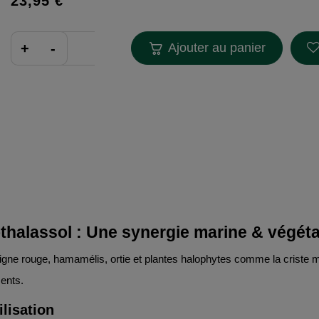
23,95 €
Ajouter au panier
othalassol : Une synergie marine & végét
vigne rouge, hamamélis, ortie et plantes halophytes comme la criste ma
ents.
ilisation