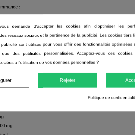
commande :
: 1 ampoule matin et soir dans un verre d’eau avant repas
ous demande d'accepter les cookies afin d'optimiser les perf
etien : 1 ampoule le soir
 des réseaux sociaux et la pertinence de la publicité. Les cookies tiers 
e selon les besoins
 publicité sont utilisés pour vous offrir des fonctionnalités optimisées
tionnelles
i que des publicités personnalisées. Acceptez-vous ces cookies
sociées à l'utilisation de vos données personnelles ?
igurer
Rejeter
Acce
 : 400 mg
: 400 mg
Politique de confidentiali
O : 400 mg
 mg
mg
200 mg
5 ml