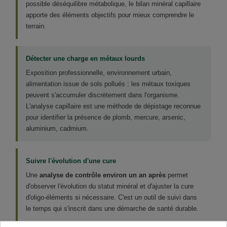
possible déséquilibre métabolique, le bilan minéral capillaire
apporte des éléments objectifs pour mieux comprendre le
terrain.
Détecter une charge en métaux lourds
Exposition professionnelle, environnement urbain,
alimentation issue de sols pollués : les métaux toxiques
peuvent s'accumuler discrètement dans l'organisme.
L'analyse capillaire est une méthode de dépistage reconnue
pour identifier la présence de plomb, mercure, arsenic,
aluminium, cadmium.
Suivre l'évolution d'une cure
Une
analyse de contrôle environ un an après
permet
d'observer l'évolution du statut minéral et d'ajuster la cure
d'oligo-éléments si nécessaire. C'est un outil de suivi dans
le temps qui s'inscrit dans une démarche de santé durable.