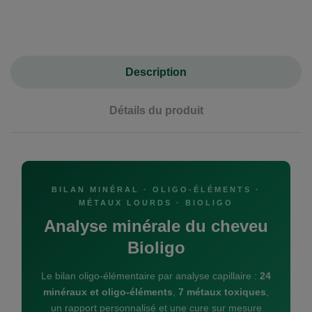
Description
Détails du produit
BILAN MINÉRAL · OLIGO-ÉLÉMENTS ·
MÉTAUX LOURDS · BIOLIGO
Analyse minérale du cheveu
Bioligo
Le bilan oligo-élémentaire par analyse capillaire :
24
minéraux et oligo-éléments
,
7 métaux toxiques
,
un rapport personnalisé et une cure sur mesure