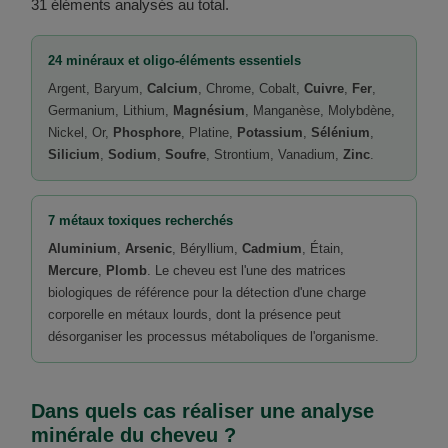
31 éléments analysés au total.
24 minéraux et oligo-éléments essentiels
Argent, Baryum,
Calcium
, Chrome, Cobalt,
Cuivre
,
Fer
,
Germanium, Lithium,
Magnésium
, Manganèse, Molybdène,
Nickel, Or,
Phosphore
, Platine,
Potassium
,
Sélénium
,
Silicium
,
Sodium
,
Soufre
, Strontium, Vanadium,
Zinc
.
7 métaux toxiques recherchés
Aluminium
,
Arsenic
, Béryllium,
Cadmium
, Étain,
Mercure
,
Plomb
. Le cheveu est l'une des matrices
biologiques de référence pour la détection d'une charge
corporelle en métaux lourds, dont la présence peut
désorganiser les processus métaboliques de l'organisme.
Dans quels cas réaliser une analyse
minérale du cheveu ?