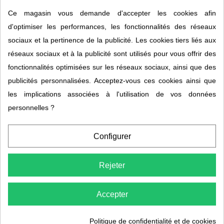
Ce magasin vous demande d'accepter les cookies afin
Comment se déroule l'analyse ?
d'optimiser les performances, les fonctionnalités des réseaux
sociaux et la pertinence de la publicité. Les cookies tiers liés aux
De la commande du kit à la réception du rapport
réseaux sociaux et à la publicité sont utilisés pour vous offrir des
personnalisé, la démarche se déroule en quatre étapes
fonctionnalités optimisées sur les réseaux sociaux, ainsi que des
simples.
publicités personnalisées. Acceptez-vous ces cookies ainsi que
les implications associées à l'utilisation de vos données
1. Commande et réception du kit
personnelles ?
Dès validation de votre commande, vous recevez un
kit
complet
comprenant un questionnaire à remplir, une
enveloppe pour votre échantillon de cheveux et une
Configurer
enveloppe pré-affranchie pour le renvoi au laboratoire.
Rejeter
2. Prélèvement des cheveux
Le prélèvement se fait à l'arrière du crâne,
dans la zone
Accepter
occipitale (nuque)
, qui est la zone la plus représentative du
métabolisme minéral. Coupez plusieurs mèches fines au
Politique de confidentialité et de cookies