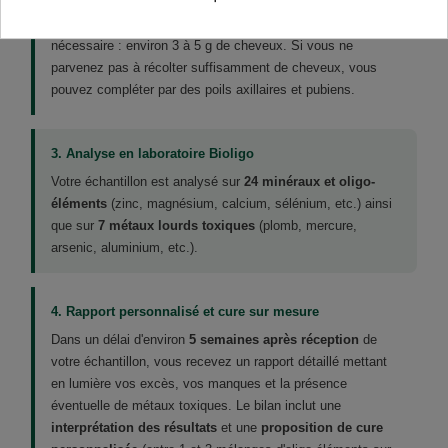
plus près du cuir chevelu et conservez uniquement les
2 à 3
premiers centimètres à partir de la racine
. Quantité
nécessaire : environ 3 à 5 g de cheveux. Si vous ne
parvenez pas à récolter suffisamment de cheveux, vous
pouvez compléter par des poils axillaires et pubiens.
3. Analyse en laboratoire Bioligo
Votre échantillon est analysé sur
24 minéraux et oligo-
éléments
(zinc, magnésium, calcium, sélénium, etc.) ainsi
que sur
7 métaux lourds toxiques
(plomb, mercure,
arsenic, aluminium, etc.).
4. Rapport personnalisé et cure sur mesure
Dans un délai d'environ
5 semaines après réception
de
votre échantillon, vous recevez un rapport détaillé mettant
en lumière vos excès, vos manques et la présence
éventuelle de métaux toxiques. Le bilan inclut une
interprétation des résultats
et une
proposition de cure