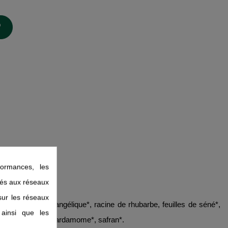
ormances, les
liés aux réseaux
 sur les réseaux
n, manne, racine d’angélique*, racine de rhubarbe, feuilles de séné*,
 ainsi que les
nelle de Ceylan*, cardamome*, safran*.