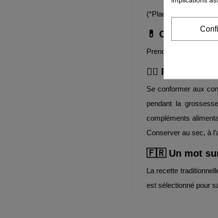
(*Plantes issues de l’a
Conf
💊 Conseils d’ut
Prendre 1 cuillère à so
👨‍⚕️ Recomman
Se conformer aux cons
pendant la grossesse
compléments alimentai
Conserver au sec, à l’a
🇫🇷 Un mot su
La recette traditionnel
est sélectionné pour sa 