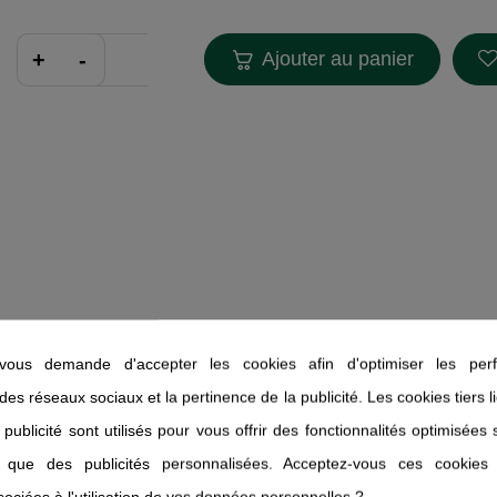
Ajouter au panier
dois – Recette Maria Treben
ous demande d'accepter les cookies afin d'optimiser les perf
 des réseaux sociaux et la pertinence de la publicité. Les cookies tiers 
 ciblée
 publicité sont utilisés pour vous offrir des fonctionnalités optimisées
ins issus de l’agriculture biologique, extraits de feuilles de plantai
i que des publicités personnalisées. Acceptez-vous ces cookies
rrhe, racine de carline, camphre naturel, racines de valériane*, can
sociées à l'utilisation de vos données personnelles ?