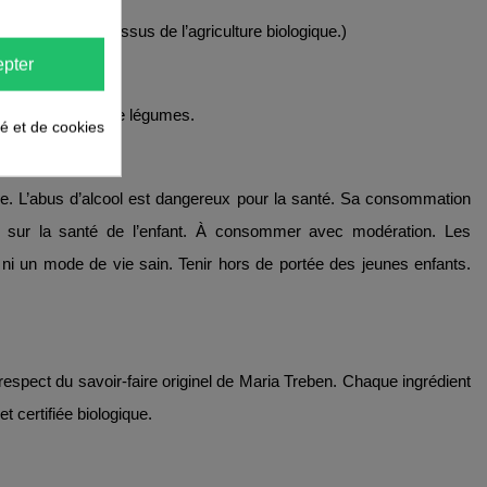
ingrédients sont issus de l’agriculture biologique.)
pter
 jus de fruits ou de légumes.
té et de cookies
ée. L’abus d’alcool est dangereux pour la santé. Sa consommation
 sur la santé de l’enfant. À consommer avec modération. Les
 ni un mode de vie sain. Tenir hors de portée des jeunes enfants.
 respect du savoir-faire originel de Maria Treben. Chaque ingrédient
et certifiée biologique.