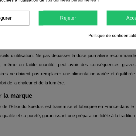
griculture biologique – 100 % du total est d’origine naturelle. 94 % des 
igurer
Rejeter
Acce
ilisation
upe, 2 fois par jour, pur ou dilué dans un verre d’eau, une infusion, un
Politique de confidentiali
dations
eils d’utilisation. Ne pas dépasser la dose journalière recommand
, même en faible quantité, peut avoir des conséquences graves
res ne doivent pas remplacer une alimentation variée et équilibrée
bri de la chaleur et de la lumière.
r la marque
le de l’Élixir du Suédois est transmise et fabriquée en France dans le
qualité et sa pureté, garantissant une préparation fidèle à la tradition 