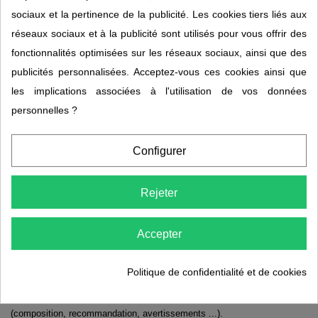
sociaux et la pertinence de la publicité. Les cookies tiers liés aux
Complémentaire Sommeil MFM Nelson
réseaux sociaux et à la publicité sont utilisés pour vous offrir des
Quelles sont les caractéristiques du produit ?
fonctionnalités optimisées sur les réseaux sociaux, ainsi que des
Le complément alimentaire Complémentaire Sommeil de MFM Nelson
publicités personnalisées. Acceptez-vous ces cookies ainsi que
pour toutes les personnes qui ne disposent pas d'une qualité de
les implications associées à l'utilisation de vos données
sommeil suffisamment bonne, les amenant à somnoler, à être fatiguées
personnelles ?
dès le réveil.
Comment bien utiliser ?
Configurer
Il est recommandé de consommer deux gélules par jour. Pour ce faire,
Rejeter
ouvrez et laissez fondre sur votre langue directement.
Quelle est la composition de ce complément
alimentaire ?
Accepter
Les évolutions du produit sont possibles, c'est pourquoi, pour plus
Politique de confidentialité et de cookies
d'exactitude sur la composition et les ingrédients, veuillez vous référer
aux informations mentionnées sur l'emballage ou la notice du produit
(composition, recommandation, avertissements ...).