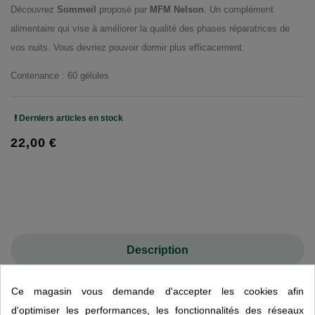
Découvrez
Sommeil
proposé par
MFM Nelson
. Un complément
alimentaire qui vise à améliorer la qualité des phases réparatrices de
vos nuits. Vous devriez pouvoir dormir plus efficacement.
Contenance : 60 gélules
Derniers articles en stock
22,00 €
Description
Détails du produit
Ce magasin vous demande d'accepter les cookies afin
d'optimiser les performances, les fonctionnalités des réseaux