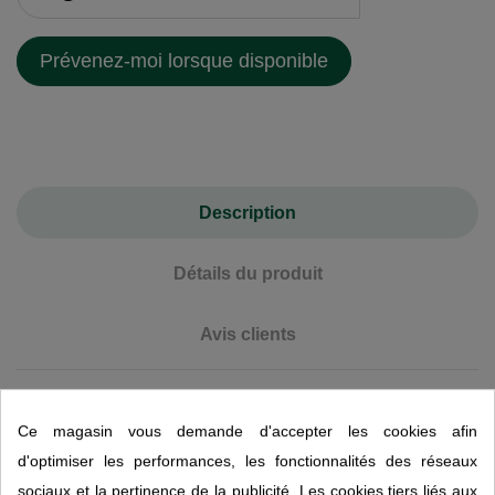
Description
Détails du produit
Avis clients
Cartouche Aragon-SR pour filtre de robinet
Ce magasin vous demande d'accepter les cookies afin
Geyser Euro : Une filtration haute
performance pour une eau plus pure au
d'optimiser les performances, les fonctionnalités des réseaux
quotidien
sociaux et la pertinence de la publicité. Les cookies tiers liés aux