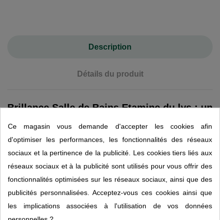
Description
Détails du produit
Brillance Salle de Bains Etamine du lys : un
éclat naturel pour vos surfaces
Ce magasin vous demande d'accepter les cookies afin
Agréablement parfumé à l’huile essentielle d’orange douce bio, il laisse
d'optimiser les performances, les fonctionnalités des réseaux
une sensation de fraîcheur fruitée tout en redonnant éclat et propreté
sociaux et la pertinence de la publicité. Les cookies tiers liés aux
aux surfaces.
réseaux sociaux et à la publicité sont utilisés pour vous offrir des
fonctionnalités optimisées sur les réseaux sociaux, ainsi que des
Fabriqué à partir d’ingrédients d’origine naturelle à 98 %, ce nettoyant
publicités personnalisées. Acceptez-vous ces cookies ainsi que
allie efficacité et respect de l’environnement.
les implications associées à l'utilisation de vos données
Ses flacons sont composés à 100 % de plastique recyclé, et sa
personnelles ?