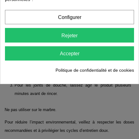
recharge à diluer de 50 ml permet de réduire la consommation de
plastique de près de 80 %.
Configurer
Pratique, sensoriel et engagé, Brillance Salle de Bains illustre
Rejeter
l’expertise française d’Etamine du lys en matière de nettoyage durable.
🫧 Conseils d’utilisation
Accepter
Vaporisez directement sur la surface à nettoyer, laissez agir
quelques instants, puis passez une éponge humide.
Politique de confidentialité et de cookies
Rincez à l’eau claire et essuyez pour un fini éclatant.
Pour les joints de douche, laissez agir le produit plusieurs
minutes avant de rincer.
Ne pas utiliser sur le marbre.
Pour réduire l’impact environnemental, veillez à respecter les doses
recommandées et à privilégier les cycles d’entretien doux.