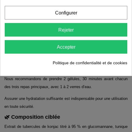
dans l’estomac, ce qui favorise une sensation rapide de satiété.
Configurer
Les autorités européennes (EFSA) rappellent que le glucomannane
contribue à la perte de poids uniquement lorsqu’il est consommé dans
Rejeter
le cadre d’un régime hypocalorique, avec une dose répartie de 3 g par
jour et toujours accompagné de 1 à 2 verres d’eau, afin de garantir une
Accepter
ingestion sécurisée. Konjac Plus a été formulé pour répondre à ce
protocole de façon simple et pratique au quotidien.
Politique de confidentialité et de cookies
💊 Conseils d’utilisation
Nous recommandons de prendre 2 gélules, 30 minutes avant chacun
des trois repas principaux, avec 1 à 2 verres d’eau.
Assurer une hydratation suffisante est indispensable pour une utilisation
en toute sécurité.
🌿 Composition ciblée
Extrait de tubercules de konjac titré à 95 % en glucomannane, tunique