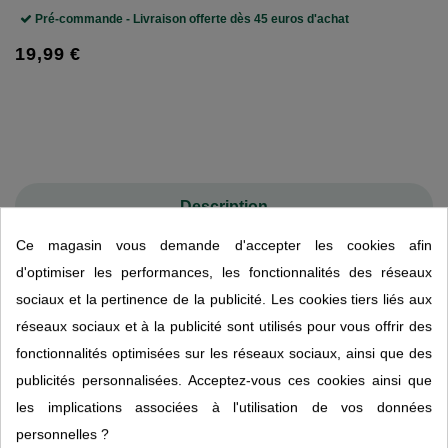
Pré-commande - Livraison offerte dès 45 euros d'achat
19,99 €
Description
Ce magasin vous demande d'accepter les cookies afin
Détails du produit
d'optimiser les performances, les fonctionnalités des réseaux
sociaux et la pertinence de la publicité. Les cookies tiers liés aux
réseaux sociaux et à la publicité sont utilisés pour vous offrir des
Konjac Plus 120 gélules MGD Nature
fonctionnalités optimisées sur les réseaux sociaux, ainsi que des
Konjac Plus MGD Nature s’appuie sur la richesse naturelle du
publicités personnalisées. Acceptez-vous ces cookies ainsi que
glucomannane, une fibre extraite du tubercule de konjac, plante
les implications associées à l'utilisation de vos données
longtemps cultivée en Asie pour ses propriétés nutritionnelles.
personnelles ?
Hydrosoluble, cette fibre gonfle au contact de l’eau et forme un gel léger