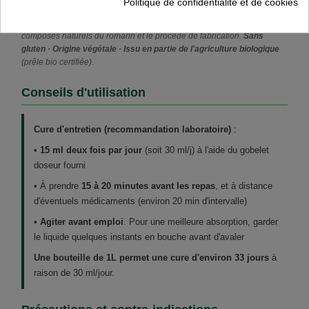
Politique de confidentialité et de cookies
Teneur totale en silicium élémentaire : environ
360 mg par litre
.
Aucun
conservateur chimique
: la conservation est assurée par les
composés naturels du romarin et le procédé de fabrication.
Sans
gluten · Origine végétale · Issu en partie de l'agriculture biologique
(prêle bio certifiée).
Conseils d'utilisation
Cure d'entretien (recommandation laboratoire)
:
•
15 ml deux fois par jour
(soit 30 ml/j) à l'aide du gobelet
doseur fourni
• À prendre
15 à 20 minutes avant les repas
, et à distance
d'éventuels médicaments (environ 20 min d'intervalle)
•
Agiter avant emploi
. Pour une meilleure absorption, garder
le liquide quelques instants en bouche avant d'avaler
Une bouteille de 1L permet une cure d'environ 33 jours
à
raison de 30 ml/jour.