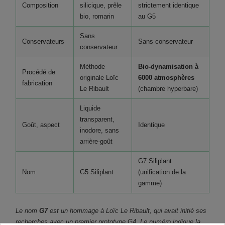
Composition
silicique, prêle
strictement identique
bio, romarin
au G5
Sans
Conservateurs
Sans conservateur
conservateur
Méthode
Bio-dynamisation à
Procédé de
originale Loïc
6000 atmosphères
fabrication
Le Ribault
(chambre hyperbare)
Liquide
transparent,
Goût, aspect
Identique
inodore, sans
arrière-goût
G7 Siliplant
Nom
G5 Siliplant
(unification de la
gamme)
Le nom
G7
est un hommage à Loïc Le Ribault, qui avait initié ses
recherches avec un premier prototype G4. Le numéro indique la