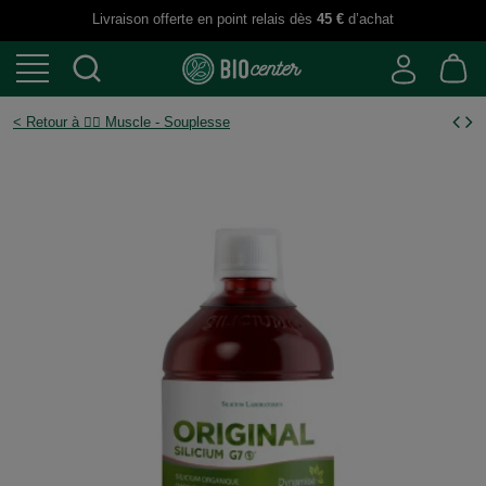
Livraison offerte en point relais dès
45 €
d’achat
< Retour à 🏋️‍♂️ Muscle - Souplesse