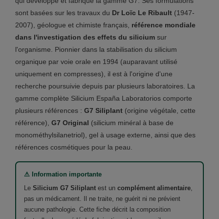
qui développe et fabrique la gamme G7. Ses formulations
sont basées sur les travaux du
Dr Loïc Le Ribault
(1947-
2007), géologue et chimiste français,
référence mondiale
dans l'investigation des effets du silicium
sur
l'organisme. Pionnier dans la stabilisation du silicium
organique par voie orale en 1994 (auparavant utilisé
uniquement en compresses), il est à l'origine d'une
recherche poursuivie depuis par plusieurs laboratoires. La
gamme complète Silicium España Laboratorios comporte
plusieurs références :
G7 Siliplant
(origine végétale, cette
référence),
G7 Original
(silicium minéral à base de
monométhylsilanetriol), gel à usage externe, ainsi que des
références cosmétiques pour la peau.
⚠ Information importante
Le
Silicium G7 Siliplant
est un
complément alimentaire
,
pas un médicament. Il ne traite, ne guérit ni ne prévient
aucune pathologie. Cette fiche décrit la composition