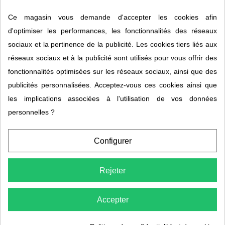
génération du procédé, pas un changement de formule. La
Ce magasin vous demande d'accepter les cookies afin
dénomination
G7
a remplacé G5 en 2024 dans le cadre de
l'unification de la gamme Silicium España Laboratorios.
d'optimiser les performances, les fonctionnalités des réseaux
sociaux et la pertinence de la publicité. Les cookies tiers liés aux
Composition pour 30 ml (dose journalière)
réseaux sociaux et à la publicité sont utilisés pour vous offrir des
fonctionnalités optimisées sur les réseaux sociaux, ainsi que des
Ingrédient
Quantité
publicités personnalisées. Acceptez-vous ces cookies ainsi que
Eau purifiée
Excipient principal
les implications associées à l'utilisation de vos données
personnelles ?
Acide silicique
≈ 41,14 mg
Silicium élémentaire (apport)
12 mg pour 30 ml
Configurer
Extrait de prêle des champs
Présent
(
Equisetum arvense
L.) — bio
Rejeter
Présent
Extrait de romarin (
Rosmarinus
(conservation
Accepter
officinalis
L.)
naturelle)