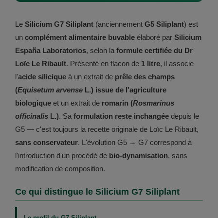
Le
Silicium G7 Siliplant
(anciennement
G5 Siliplant
) est
un
complément alimentaire buvable
élaboré par
Silicium
España Laboratorios
, selon la
formule certifiée du Dr
Loïc Le Ribault
. Présenté en flacon de
1 litre
, il associe
l'
acide silicique
à un extrait de
prêle des champs
(
Equisetum arvense
L.) issue de l'agriculture
biologique
et un extrait de
romarin (
Rosmarinus
officinalis
L.)
. Sa
formulation reste inchangée
depuis le
G5 — c'est toujours la recette originale de Loïc Le Ribault,
sans conservateur
. L'évolution G5 → G7 correspond à
l'introduction d'un procédé de
bio-dynamisation
, sans
modification de composition.
Ce qui distingue le Silicium G7 Siliplant
Le profil du G7 Siliplant