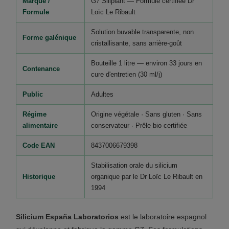
Marque /
G7 Siliplant — Formule certifiée Dr
Formule
Loïc Le Ribault
Solution buvable transparente, non
Forme galénique
cristallisante, sans arrière-goût
Bouteille 1 litre — environ 33 jours en
Contenance
cure d'entretien (30 ml/j)
Public
Adultes
Régime
Origine végétale · Sans gluten · Sans
alimentaire
conservateur · Prêle bio certifiée
Code EAN
8437006679398
Stabilisation orale du silicium
Historique
organique par le Dr Loïc Le Ribault en
1994
Silicium España Laboratorios
est le laboratoire espagnol