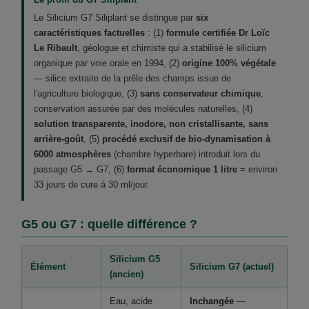
Le Silicium G7 Siliplant se distingue par
six
caractéristiques factuelles
: (1)
formule certifiée Dr Loïc
Le Ribault
, géologue et chimiste qui a stabilisé le silicium
organique par voie orale en 1994, (2)
origine 100% végétale
— silice extraite de la prêle des champs issue de
l'agriculture biologique, (3)
sans conservateur chimique
,
conservation assurée par des molécules naturelles, (4)
solution transparente, inodore, non cristallisante, sans
arrière-goût
, (5)
procédé exclusif de bio-dynamisation à
6000 atmosphères
(chambre hyperbare) introduit lors du
passage G5 → G7, (6)
format économique 1 litre
= environ
33 jours de cure à 30 ml/jour.
G5 ou G7 : quelle différence ?
Silicium G5
Élément
Silicium G7 (actuel)
(ancien)
Eau, acide
Inchangée
—