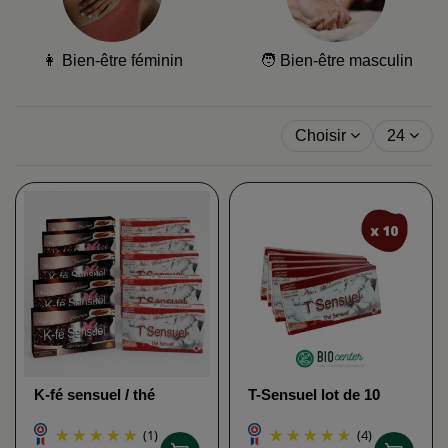
👩 Bien-être féminin
🧑 Bien-être masculin
Choisir
24
K-fé sensuel / thé
T-Sensuel lot de 10
sensuel lot 10 unités
unités
HTS
(1)
(4)