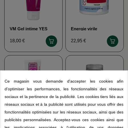
VM Gel intime YES
Energie virile
LABORATOIRE CODE
18,00 €
22,95 €
Ce magasin vous demande d'accepter les cookies afin
d'optimiser les performances, les fonctionnalités des réseaux
sociaux et la pertinence de la publicité. Les cookies tiers liés aux
réseaux sociaux et à la publicité sont utilisés pour vous offrir des
fonctionnalités optimisées sur les réseaux sociaux, ainsi que des
Argintime bio
T-Man NATURE'S
publicités personnalisées. Acceptez-vous ces cookies ainsi que
VECTEUR ENERGY
PLUS
les implications associées à l'utilisation de vos données
17,95 €
29,95 €