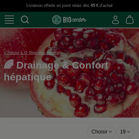
Livraison offerte en point relais dès
45 €
d’achat
< Retour à 🌻 Bien-être général
🌈 Drainage & Confort
hépatique
Choisir
19