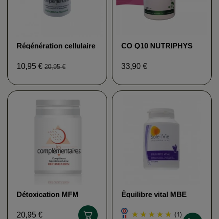
Régénération cellulaire
CO Q10 NUTRIPHYS
MFM NELSON
10,95 €
33,90 €
20,95 €
Détoxication MFM
Équilibre vital MBE
NELSON
(poudre)
(1)
20,95 €