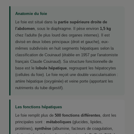
Anatomie du foie
Le foie est situé dans la
partie supérieure droite de
l'abdomen
, sous le diaphragme. Il pèse environ
1,5 kg
chez l'adulte (le plus lourd des organes internes). Il est
divisé en deux lobes principaux (droit et gauche), eux-
mêmes subdivisés en huit segments hépatiques selon la
classification de Couinaud (établie en 1957 par l'anatomiste
français Claude Couinaud). Sa structure fonctionnelle de
base est le
lobule hépatique
, regroupant les hépatocytes
(cellules du foie). Le foie reçoit une double vascularisation :
artère hépatique (oxygénée) et veine porte (apportant les
nutriments du tube digestif).
Les fonctions hépatiques
Le foie remplit plus de
500 fonctions différentes
, dont les
principales sont :
métaboliques
(glucides, lipides,
protéines),
synthèse
(albumine, facteurs de coagulation,