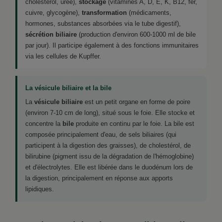
cholestérol, urée),
stockage
(vitamines A, D, E, K, B12, fer,
cuivre, glycogène),
transformation
(médicaments,
hormones, substances absorbées via le tube digestif),
sécrétion biliaire
(production d'environ 600-1000 ml de bile
par jour). Il participe également à des fonctions immunitaires
via les cellules de Kupffer.
La vésicule biliaire et la bile
La
vésicule biliaire
est un petit organe en forme de poire
(environ 7-10 cm de long), situé sous le foie. Elle stocke et
concentre la
bile
produite en continu par le foie. La bile est
composée principalement d'eau, de sels biliaires (qui
participent à la digestion des graisses), de cholestérol, de
bilirubine (pigment issu de la dégradation de l'hémoglobine)
et d'électrolytes. Elle est libérée dans le duodénum lors de
la digestion, principalement en réponse aux apports
lipidiques.