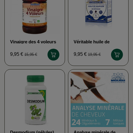
Vinaigre des 4 voleurs
Véritable huile de
bio BIOFLORAL
Haarlem
LABORATOIRE DR
9,95 €
9,95 €
15,95 €
19,95 €
LEFEVRE
Desmodium (gélules)
Analyse minérale de