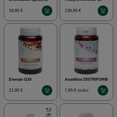
MGD NATURE
cheveux BIOLIGO
18,95 €
139,95 €
Energie Q10
Axodétox DISTRIFORM
DISTRIFORM
ddm dépassée
21,95 €
7,95 €
19,95 €