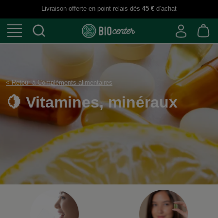
Livraison offerte en point relais dès
45 €
d’achat
< Retour à Compléments alimentaires
🍋 Vitamines, minérau