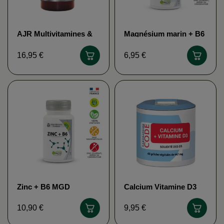
AJR Multivitamines &
Magnésium marin + B6
Multiminéraux
MGD NATURE
VECTEUR ENERGY
16,95 €
6,95 €
Zinc + B6 MGD
Calcium Vitamine D3
NATURE
Laboratoire CODE
10,90 €
9,95 €