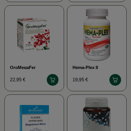
OroMegaFer
Hema-Plex II
NUTRIPHYS
NATURE'S PLUS
22,95 €
19,95 €