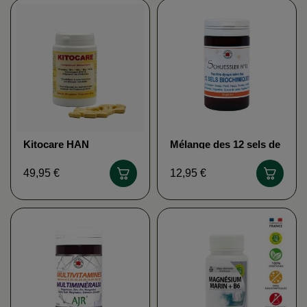
Kitocare HAN
Mélange des 12 sels de
BIOTECH
Schüssler VECTEUR
ENERGY
49,95 €
12,95 €