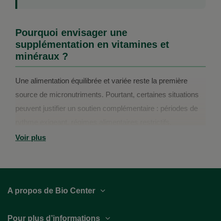
Pourquoi envisager une
supplémentation en vitamines et
minéraux ?
Une alimentation équilibrée et variée reste la première
source de micronutriments. Pourtant, certaines situations
peuvent justifier un soutien complémentaire : périodes de
rythme exigeant, régimes alimentaires restrictifs,
transitions de vie, saisons hivernales pauvres en lumière
Voir plus
naturelle...
A propos de Bio Center
Pour plus d’informations