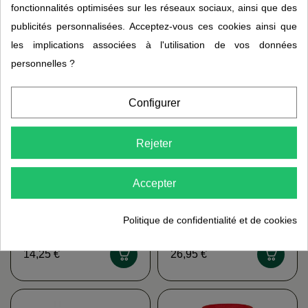
fonctionnalités optimisées sur les réseaux sociaux, ainsi que des
(1)
31,95 €
publicités personnalisées. Acceptez-vous ces cookies ainsi que
29,95 €
les implications associées à l'utilisation de vos données
personnelles ?
Configurer
Rejeter
Accepter
Politique de confidentialité et de cookies
Vitamines & Minéraux
Vitamine B12 2000µg
MGD NATURE
"Action prolongée"
NATURE'S PLUS
14,25 €
26,95 €